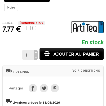
Noire
10,36 €
ÉCONOMISEZ 25%
TTC
7,77 €
En stock
AJOUTER AU PANIER
local_shipping
VOIR CONDITIONS
LIVRAISON
Partager
local_shipping
Livraison prévue le 11/08/2026