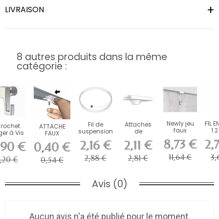
LIVRAISON
8 autres produits dans la même
catégorie :
Newly jeu
FIL E
Fil de
Attaches
rochet
ATTACHE
faux
1.
suspension
de
ger à Vis
FAUX
plafond 5
AR
en perlon
suspension
iteq 4 kg
PLAFOND
8,73 €
2,
2,16 €
2,11 €
,90 €
0,40 €
kg perlon
Slider
blanches
pour
BLANC
200 cm
Artiteq
pour faux...
imaise
PLASTIQUE
11,64 €
3,
2,88 €
2,81 €
1,20 €
0,54 €
ARTITEQ
Avis (0)
Aucun avis n'a été publié pour le moment.