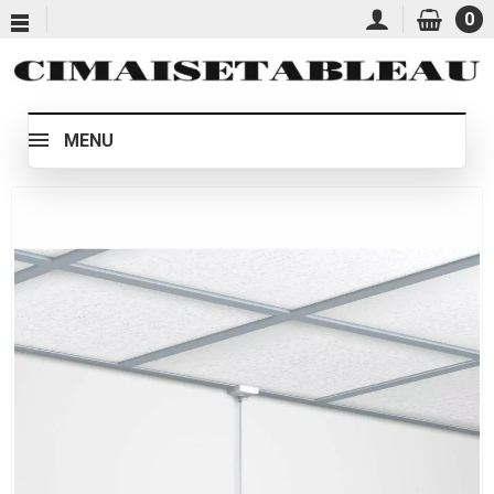
0
MENU