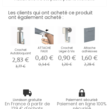
Les clients qui ont acheté ce produit
ont également acheté :
ATTACHE
Crochet
Attache
Crochet
FAUX
Léger à Vis
adhésives
Autobloquant
PLAFOND
Artiteq 4 kg
pour
0,40 €
0,90 €
1,60 €
Artiteq 15 kg
BLANC
pour
dibond,
2,83 €
pour...
PLASTIQUE
Cimaise
Plexiglass...
0,54 €
1,20 €
2,28 €
ARTITEQ
3,77 €
Livraison gratuite
Paiement sécurisé
En France à partir de
Paiement en ligne 100%
129 € d'achats
sécurisé