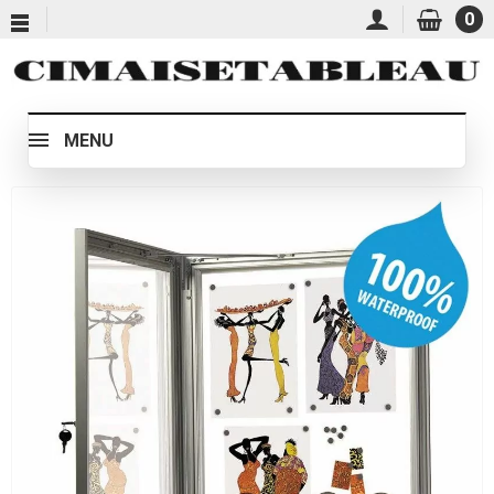
0
MENU