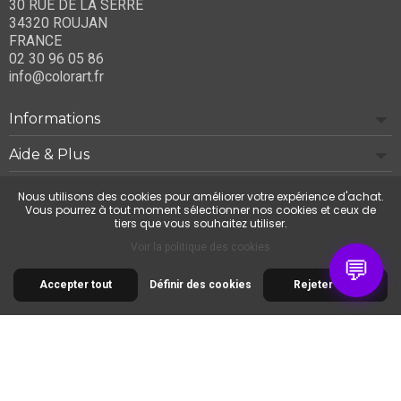
30 RUE DE LA SERRE
34320 ROUJAN
FRANCE
02 30 96 05 86
info@colorart.fr
Informations
Aide & Plus
Notre société
Nous utilisons des cookies pour améliorer votre expérience d'achat.
Vous pourrez à tout moment sélectionner nos cookies et ceux de
tiers que vous souhaitez utiliser.
Contactez-nous
Voir la politique des cookies
💬
Accepter tout
Définir des cookies
Rejeter tout
© 2026 Cimaise Tableau. Tous droits réservés.