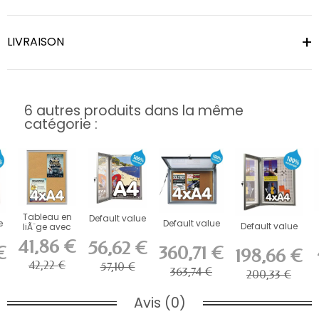
LIVRAISON
6 autres produits dans la même
catégorie :
Tableau en
Default value
e
Default value
Default value
liÃ¨ge avec
cadre
41,86 €
56,62 €
€
360,71 €
198,66 €
42,22 €
57,10 €
363,74 €
200,33 €
Avis (0)