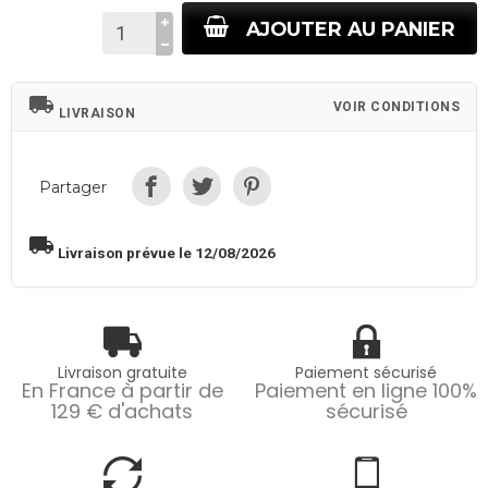
AJOUTER AU PANIER
local_shipping
VOIR CONDITIONS
LIVRAISON
Partager
local_shipping
Livraison prévue le 12/08/2026
Livraison gratuite
Paiement sécurisé
En France à partir de
Paiement en ligne 100%
129 € d'achats
sécurisé