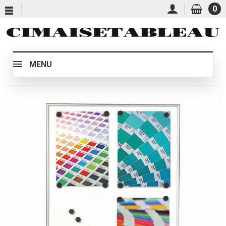
0
MENU