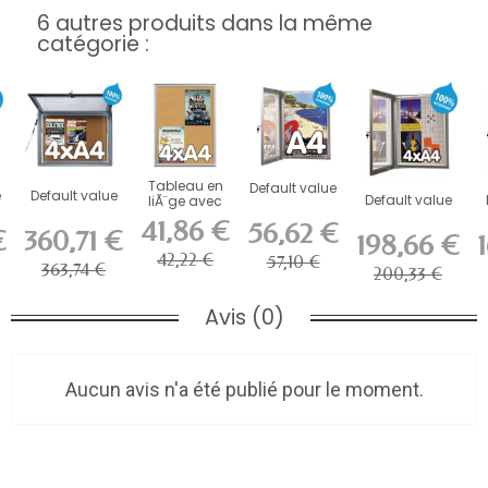
6 autres produits dans la même
catégorie :
Tableau en
Default value
e
Default value
Default value
liÃ¨ge avec
cadre
41,86 €
56,62 €
€
360,71 €
198,66 €
42,22 €
57,10 €
363,74 €
200,33 €
Avis (0)
Aucun avis n'a été publié pour le moment.