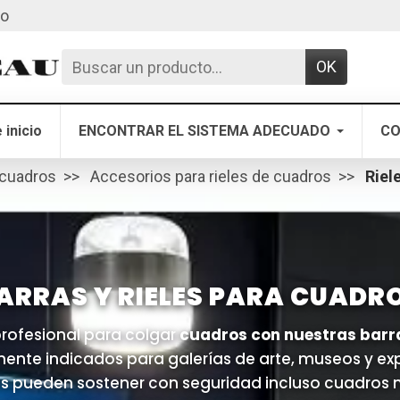
to
OK
 inicio
ENCONTRAR EL SISTEMA ADECUADO
CO
 cuadros
Accesorios para rieles de cuadros
Riel
ARRAS Y RIELES PARA CUADR
 profesional para colgar
cuadros con nuestras barr
mente indicados para galerías de arte, museos y ex
os pueden sostener con seguridad incluso cuadros