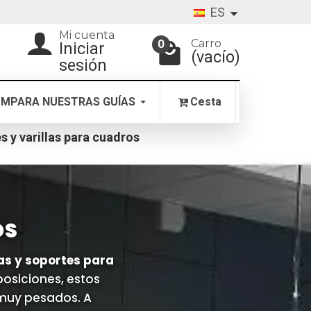
ES
Mi cuenta
Carro
0
Iniciar
(vacío)
sesión
MPARA NUESTRAS GUÍAS
Cesta
es y varillas para cuadros
OS
as y soportes para
posiciones, estos
 muy pesados. A