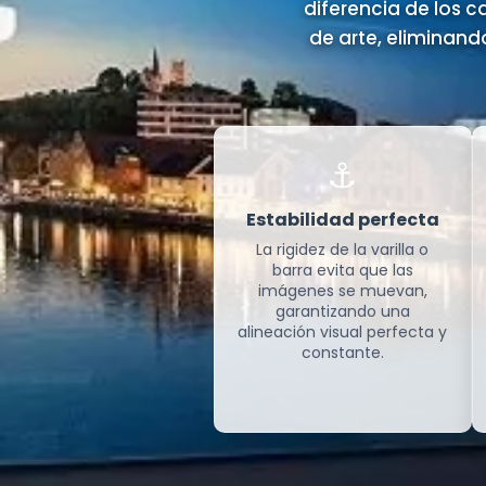
diferencia de los c
de arte, eliminan
⚓
Estabilidad perfecta
La rigidez de la varilla o
barra evita que las
imágenes se muevan,
garantizando una
alineación visual perfecta y
constante.