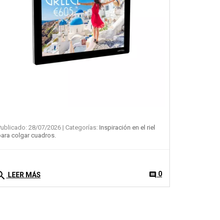
search
LEER 
ublicado: 28/07/2026
| Categorías:
Inspiración en el riel
ara colgar cuadros.
arch
0
comment
LEER MÁS