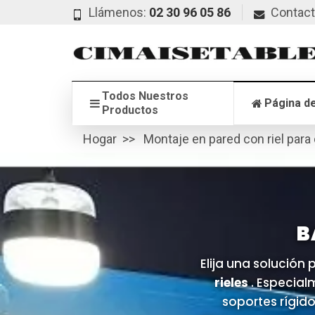
Llámenos:
02 30 96 05 86
Contac
Todos Nuestros
Página de
Productos
Hogar
Montaje en pared con riel para
B
Elija una solución
rieles
. Especial
soportes rígid