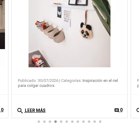
Publicado: 30/07/2026
| Categorías:
Inspiración en el riel
P
para colgar cuadros.
p
search
se
0
0
t
comment
LEER MÁS