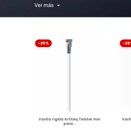
Ver más
-25%
-25
DISPONIBLE
Varilla rígida Artiteq Twister mm
Vari
para...