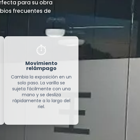
erfecta para su obra
bios frecuentes de
⏱️
Movimiento
relámpago
Cambia la exposición en un
solo paso. La varilla se
sujeta fácilmente con una
mano y se desliza
rápidamente a lo largo del
riel.