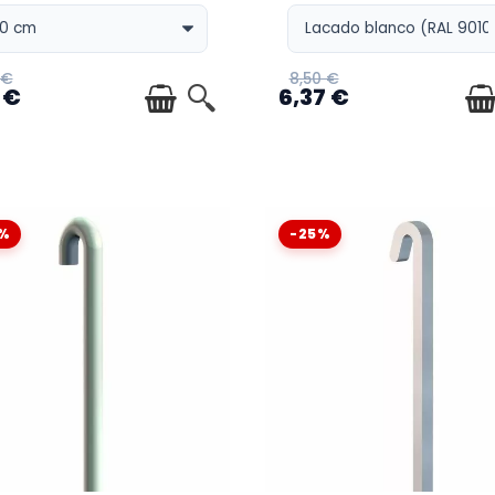
 €
8,50 €
 €
6,37 €
%
-25%