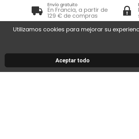
Envío gratuito
En Francia, a partir de
129 € de compras
Utilizamos cookies para mejorar su experienc
Informa
Entr
30 RUE DE LA SERRE
devolu
34320 ROUJAN
Aceptar todo
FRANCE
Gara
00 33 2 30 96 05 86
satisfa
info@colorart.fr
Pago
Térm
condic