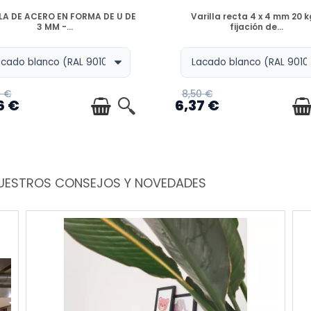
DISPONIBLE
DISPONIBLE
LA DE ACERO EN FORMA DE U DE
Varilla recta 4 x 4 mm 20 k
3 MM -...
fijación de...
1 €
8,50 €
6 €
6,37 €
 NUESTROS CONSEJOS Y NOVEDADES