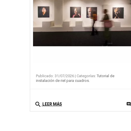
de
Publicado: 31/07/2026
| Categorías:
Tutorial de
instalación de riel para cuadros.
search
0
comment
commen
LEER MÁS