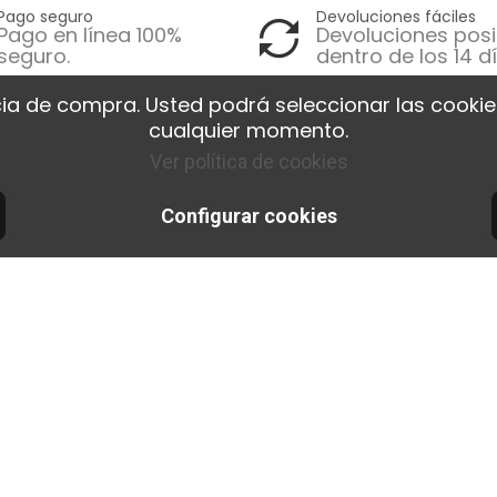
Pago seguro
Devoluciones fáciles
Pago en línea 100%
Devoluciones posi
seguro.
dentro de los 14 dí
ia de compra. Usted podrá seleccionar las cookies
tions
Nos produits
Notre
cualquier momento.
Ver política de cookies
egas y
Promociones
Av
ciones
Novedades
Nu
Configurar cookies
ntía de
tiend
Mejores ventas
cción
Ma
Barra de colgar
 seguro
Co
en la pared
inos y
Calculadora de
iones
pegamento para
Orac Decor
Encuentra el
riel de imagen
ideal.
Programme