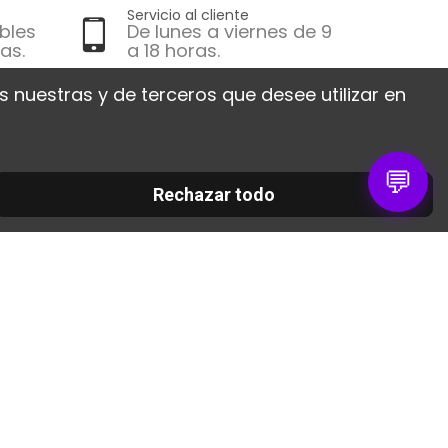
Servicio al cliente
bles
De lunes a viernes de 9
as.
a 18 horas.
 nuestras y de terceros que desee utilizar en
 société
Contáctenos
30 RUE DE LA SERRE
isos legales
34320 ROUJAN
💬
estras
Francia
Rechazar todo
as
02 30 96 05 86
pa del sitio
info@colorart.fr
ntáctenos.