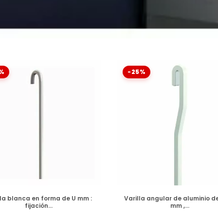
%
-25%
DISPONIBLE
DISPONIBLE
lla blanca en forma de U mm :
Varilla angular de aluminio de
fijación...
mm ,...