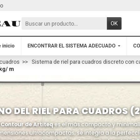
to
OK
 inicio
ENCONTRAR EL SISTEMA ADECUADO
CO
 cuadros
Sistema de riel para cuadros discreto con c
 kg/ m
O DEL RIEL PARA CUADROS (20
l Contour de Artiteq
es el más compacto y minimali
mensiones ultracompactas, se integra a la perfecci