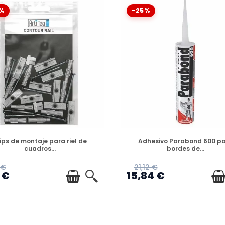
%
-25%
DISPONIBLE
DISPONIBLE
ips de montaje para riel de
Adhesivo Parabond 600 p
cuadros...
bordes de...
 €
21,12 €
 €
15,84 €