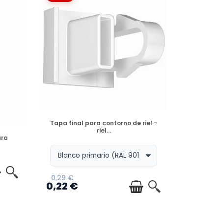
DISPONIBLE
Tapa final para contorno de riel -
riel...
ara
0,29 €
0,22 €