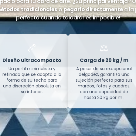
acio para tu obra de arte. ¿Su principal ventaja? O
métodos tradicionales
o
pegarlo directamente
a la 
perfecta cuando taladrar es imposible!
📏
⚖️
Diseño ultracompacto
Carga de 20 kg / m
Un perfil minimalista y
A pesar de su excepcional
refinado que se adapta a la
delgadez, garantiza una
forma de su techo para
sujeción perfecta para sus
una discreción absoluta en
marcos, fotos y cuadros,
su interior.
con una capacidad de
hasta 20 kg por m .