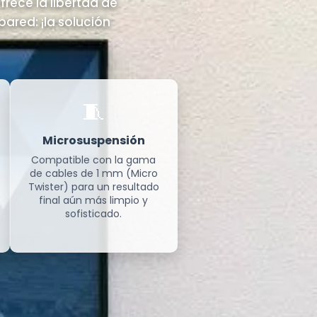
frece la libertad de
pared: ¡la solución
🧵
Microsuspensión
Compatible con la gama
de cables de 1 mm (Micro
Twister) para un resultado
final aún más limpio y
sofisticado.