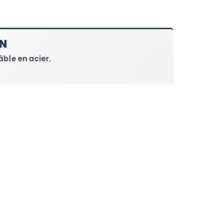
ON
âble en acier
,