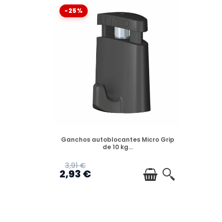
-25%
DISPONIBLE
Ganchos autoblocantes Micro Grip
de 10 kg...
3,91 €
2,93 €