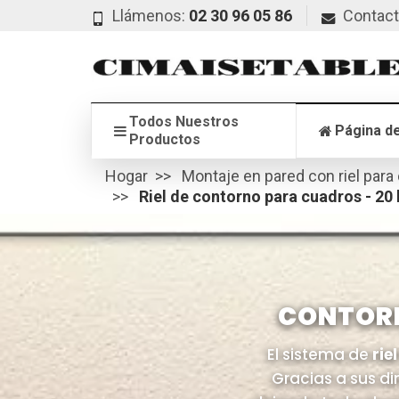
Llámenos:
02 30 96 05 86
Contac
Todos Nuestros
Página de
Productos
Hogar
Montaje en pared con riel para
Riel de contorno para cuadros - 20
CONTORN
El sistema de
rie
Gracias a sus di