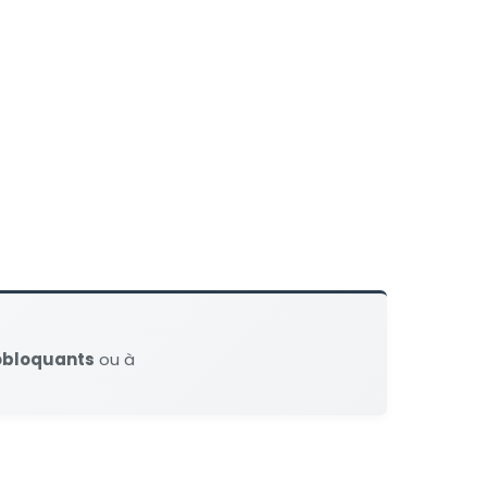
obloquants
ou à