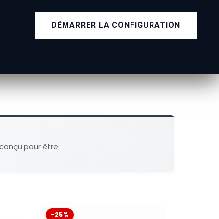
DÉMARRER LA CONFIGURATION
vo. El sistema Contour Rail facilita la
on sujeciones (a una distancia mínima de 15
pados con un
gancho
de suspensión Micro
 conçu pour être
-25%