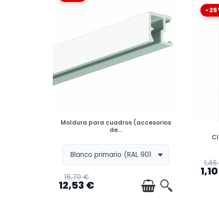
-25
DISPONIBLE
Moldura para cuadros (accesorios
de...
Cl
1,46
1,10
16,70 €
12,53 €