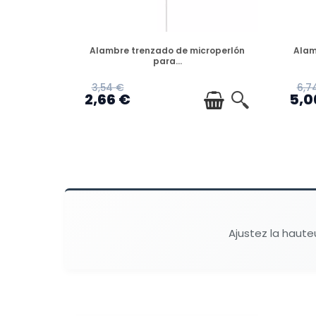
DISPONIBLE
Alambre trenzado de microperlón
Alam
para...
3,54 €
6,7
2,66 €
5,0
Ajustez la haute