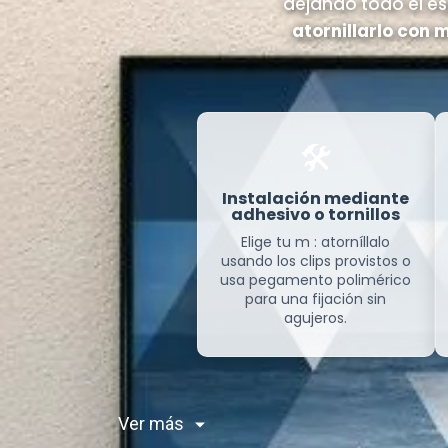
dejando todo el esp
atornillarlo con 
🛠️
Instalación mediante
adhesivo o tornillos
Elige tu m : atorníllalo
usando los clips provistos o
usa pegamento polimérico
para una fijación sin
agujeros.
Ver más