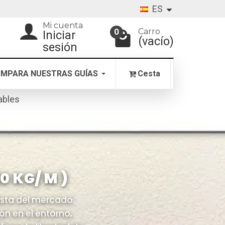
ES
Mi cuenta
Carro
0
Iniciar
(vacío)
sesión
MPARA NUESTRAS GUÍAS
Cesta
ables
 KG/ M )
sta del mercado.
ón en el entorno,