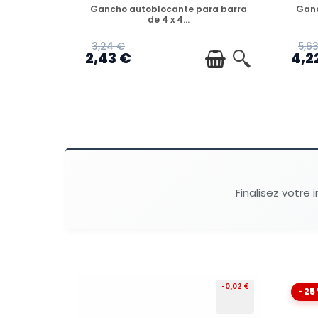
DISPONIBLE
Gancho autoblocante para barra
Ganc
de 4 x 4...
3,24 €
5,6
2,43 €
4,2
Finalisez votre 
-0,02 €
-25