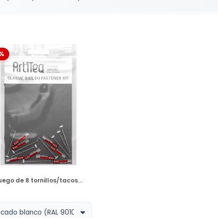
%
DISPONIBLE
uego de 8 tornillos/tacos...