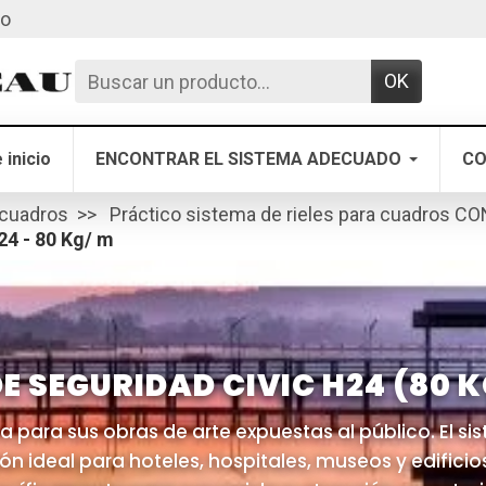
to
OK
 inicio
ENCONTRAR EL SISTEMA ADECUADO
CO
 cuadros
Práctico sistema de rieles para cuadros C
 24 - 80 Kg/ m
DE SEGURIDAD CIVIC H24 (80 K
a para sus obras de arte expuestas al público. El s
ión ideal para hoteles, hospitales, museos y edific