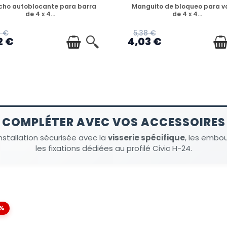
DISPONIBLE
DISPONIBLE
ho autoblocante para barra
Manguito de bloqueo para va
de 4 x 4...
de 4 x 4...
3 €
5,38 €
2 €
4,03 €
COMPLÉTER AVEC VOS ACCESSOIRES
installation sécurisée avec la
visserie spécifique
, les embou
les fixations dédiées au profilé Civic H-24.
%