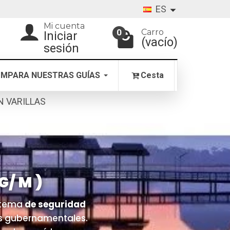
ES
Mi cuenta
Carro
0
Iniciar
(vacío)
sesión
MPARA NUESTRAS GUÍAS
Cesta
ON VARILLAS
G/ M )
istema
de seguridad
ios gubernamentales.