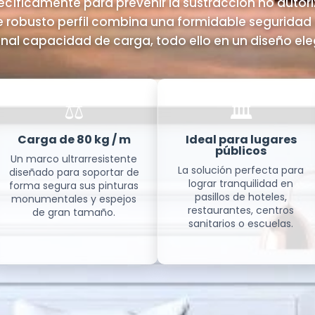
cíficamente para prevenir la sustracción no autor
e robusto perfil combina una formidable seguridad
al capacidad de carga, todo ello en un diseño eleg
⚖️
🏛️
Carga de 80 kg / m
Ideal para lugares
públicos
Un marco ultrarresistente
La solución perfecta para
diseñado para soportar de
lograr tranquilidad en
forma segura sus pinturas
pasillos de hoteles,
monumentales y espejos
restaurantes, centros
de gran tamaño.
sanitarios o escuelas.