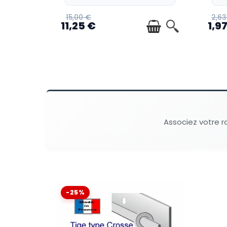
15,00 €
2,63
11,25 €
1,9
Associez votre r
-25%