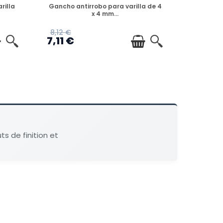
DISPONIBLE
rilla
Gancho antirrobo para varilla de 4
x 4 mm...
8,12 €
7,11 €
ts de finition et