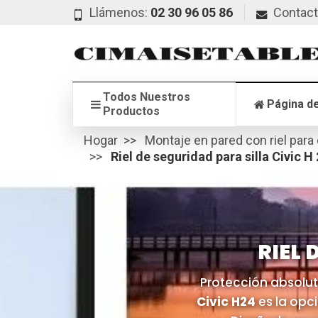
Llámenos:
02 30 96 05 86
Contac
Todos Nuestros
Página de
Productos
Hogar
Montaje en pared con riel para
Riel de seguridad para silla Civic H
RIEL 
Protección absolut
Civic H24
es la opc