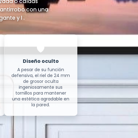
izada o caídas
 antirrobo con una
ante y l .
🛡️
Diseño oculto
A pesar de su función
defensiva, el riel de 24 mm
de grosor oculta
ingeniosamente sus
tornillos para mantener
una estética agradable en
la pared.