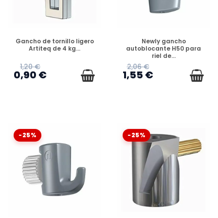
DISPONIBLE
DISPONIBLE
Gancho de tornillo ligero
Newly gancho
Artiteq de 4 kg...
autoblocante H50 para
riel de...
1,20 €
2,06 €
0,90 €
1,55 €
-25%
-25%