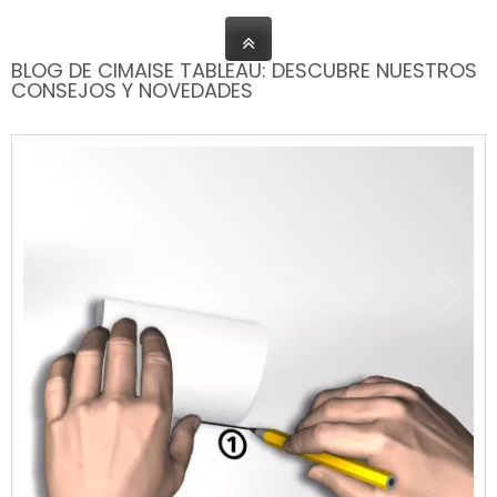
BLOG DE CIMAISE TABLEAU: DESCUBRE NUESTROS
CONSEJOS Y NOVEDADES
Publicado: 01/08/2026
| Categorías:
Tutorial de instalación de riel
para cuadros.
search
0
comment
LEER MÁS