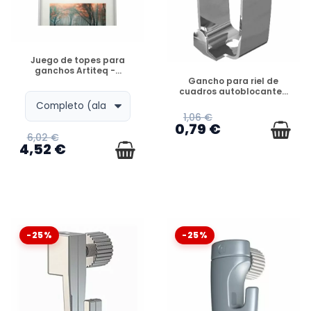
DISPONIBLE
Juego de topes para
ganchos Artiteq -...
DISPONIBLE
Gancho para riel de
cuadros autoblocante...
1,06 €
0,79 €
6,02 €
4,52 €
-25%
-25%