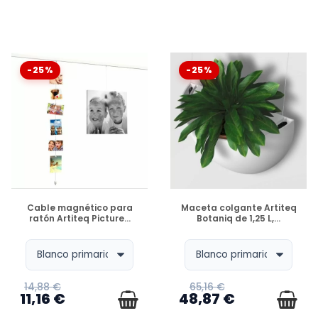
-25%
-25%
DISPONIBLE
DISPONIBLE
Cable magnético para
Maceta colgante Artiteq
ratón Artiteq Picture...
Botaniq de 1,25 L,...
14,88 €
65,16 €
11,16 €
48,87 €