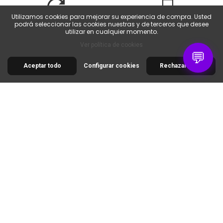
Utilizamos cookies para mejorar su experiencia de compra. Usted
Devoluciones fáciles
Servicio al cliente
podrá seleccionar las cookies nuestras y de terceros que desee
Devoluciones posibles
De lunes a viernes de
utilizar en cualquier momento.
dentro de los 14 días.
9 a 18 horas.
Ver política de cookies
💬
Aceptar todo
Configurar cookies
Rechazar todo
30 RUE DE LA SERRE
34320 ROUJAN
FRANCE
00 33 2 30 96 05 86
info@colorart.fr
Informations
Nos produits
Notre société
Contáctenos