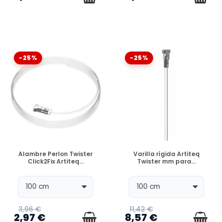
-25%
-25%
DISPONIBLE
DISPONIBLE
Alambre Perlon Twister
Varilla rígida Artiteq
Click2Fix Artiteq...
Twister mm para...
3,96 €
11,42 €
2,97 €
8,57 €