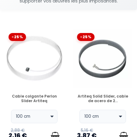
supporter vos œuvres les plus imposantes.
-25%
-25%
DISPONIBLE
DISPONIBLE
Cable colgante Perlon
Artiteq Solid Slider, cable
Slider Artiteq
de acero de 2...
2,88 €
5,16 €
2,16 €
3,87 €