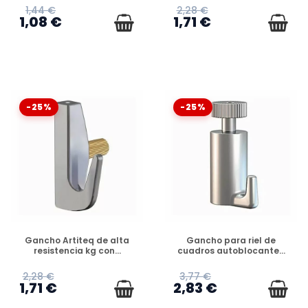
1,44 €
2,28 €
1,08 €
1,71 €
-25%
-25%
DISPONIBLE
DISPONIBLE
Gancho Artiteq de alta
Gancho para riel de
resistencia kg con...
cuadros autoblocante...
2,28 €
3,77 €
1,71 €
2,83 €