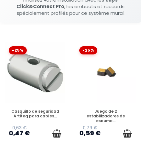
Click&Connect Pro
, les embouts et raccords
spécialement profilés pour ce système mural.
-25%
-25%
DISPONIBLE
DISPONIBLE
Casquillo de seguridad
Juego de 2
Artiteq para cables...
estabilizadores de
espuma...
0,63 €
0,79 €
0,47 €
0,59 €