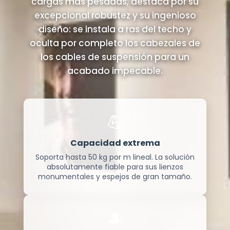
cargas más pesadas, destaca por su
excepcional robustez y su ingenioso
diseño: se instala a ras del techo y
oculta por completo los cabezales de
los cables de suspensión para un
acabado impecable.
💪
Capacidad extrema
Soporta hasta 50 kg por m lineal. La solución
absolutamente fiable para sus lienzos
monumentales y espejos de gran tamaño.
🎩