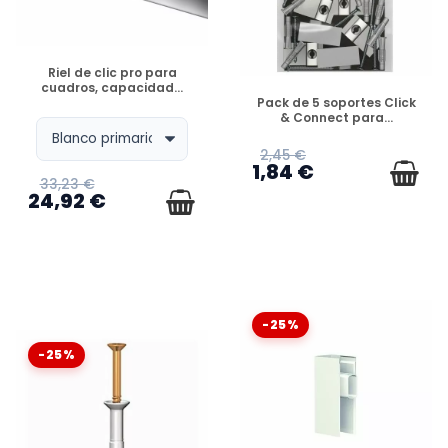
DISPONIBLE
Riel de clic pro para
cuadros, capacidad...
DISPONIBLE
Pack de 5 soportes Click
& Connect para...
2,45 €
1,84 €
33,23 €
24,92 €
-25%
-25%