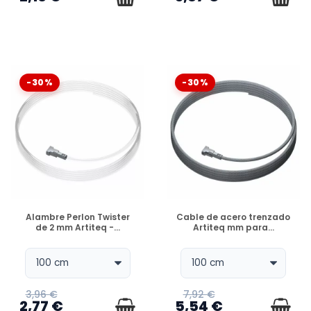
-30%
-30%
DISPONIBLE
DISPONIBLE
Alambre Perlon Twister
Cable de acero trenzado
de 2 mm Artiteq -...
Artiteq mm para...
3,96 €
7,92 €
2,77 €
5,54 €