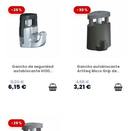
-25%
-30%
DISPONIBLE
DISPONIBLE
Gancho de seguridad
Gancho autoblocante
autoblocante H100...
Artiteq Micro Grip de...
8,20 €
4,58 €
6,15 €
3,21 €
-25%