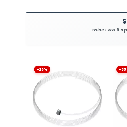
S
Insérez vos
fils 
-25%
-3