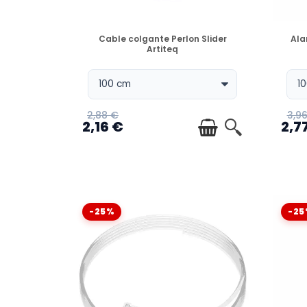
DISPONIBLE
Cable colgante Perlon Slider
Ala
Artiteq
2,88 €
3,9
2,16 €
2,7
-25%
-25