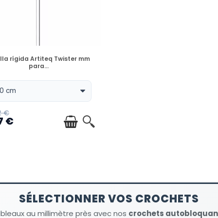
DISPONIBLE
lla rígida Artiteq Twister mm
para...
2 €
7 €
SÉLECTIONNER VOS CROCHETS
ableaux au millimètre près avec nos
crochets autobloquant