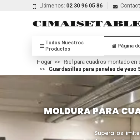
Llámenos:
02 30 96 05 86
Contac
Todos Nuestros
Página de
Productos
Hogar
Riel para cuadros montado en 
Guardasillas para paneles de yeso 
MOLDURA PARA CUA
Supera los límite