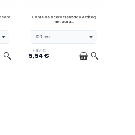
DISPONIBLE
 acero
Cable de acero trenzado Artiteq
mm para...
7,92 €
5,54 €