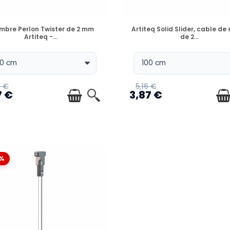
DISPONIBLE
DISPONIBLE
mbre Perlon Twister de 2 mm
Artiteq Solid Slider, cable de
Artiteq -...
de 2...
6 €
5,16 €
7 €
3,87 €
%