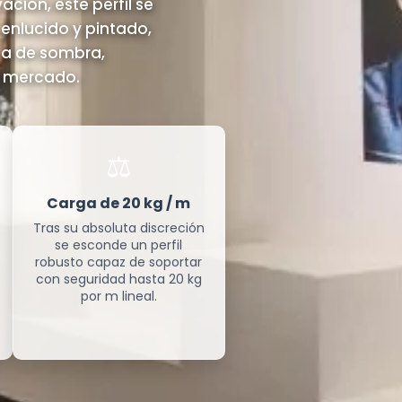
ación, este perfil se
 enlucido y pintado,
nea de sombra,
l mercado.
⚖️
Carga de 20 kg / m
Tras su absoluta discreción
se esconde un perfil
robusto capaz de soportar
con seguridad hasta 20 kg
por m lineal.