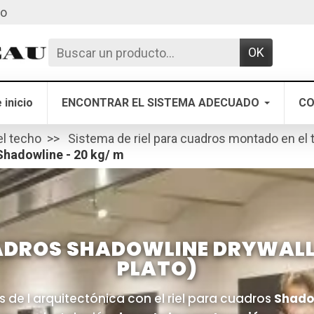
to
OK
 inicio
ENCONTRAR EL SISTEMA ADECUADO
CO
el techo
Sistema de riel para cuadros montado en el
Shadowline - 20 kg/ m
DROS SHADOWLINE DRYWALL
PLATO)
s de l arquitectónica con el riel para cuadros
Shado