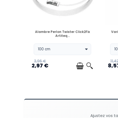
DISPONIBLE
Alambre Perlon Twister Click2Fix
Vari
Artiteq...
3,96 €
11,4
2,97 €
8,5
Ajustez vos t