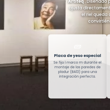
Artiteq
. Diseñado 
ajusta directamente
el riel queda
convirtié
🧱
Placa de yeso especial
Se fija l marco m durante el
montaje de las paredes de
pladur (BA13) para una
integración perfecta.