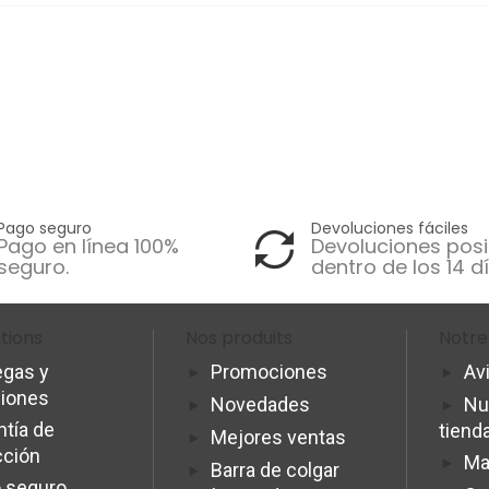
Pago seguro
Devoluciones fáciles
Pago en línea 100%
Devoluciones posi
seguro.
dentro de los 14 dí
tions
Nos produits
Notre
egas y
Promociones
Av
ciones
Novedades
Nu
ntía de
tiend
Mejores ventas
cción
Ma
Barra de colgar
 seguro