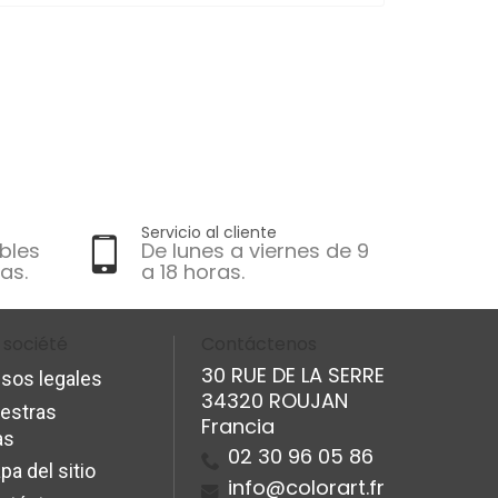
Servicio al cliente
bles
De lunes a viernes de 9
as.
a 18 horas.
 société
Contáctenos
30 RUE DE LA SERRE
isos legales
34320 ROUJAN
estras
Francia
as
02 30 96 05 86
pa del sitio
info@colorart.fr