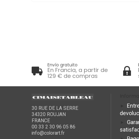
Envío gratuito
En Francia, a partir de
129 € de compras
Informa
Entr
30 RUE DE LA SERRE
devolu
34320 ROUJAN
FRANCE
Gara
00 33 2 30 96 05 86
satisfa
info@colorart.fr
Pago