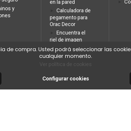
Co
en la pared
inos y
Calculadora de
iones
pegamento para
Orac Decor
Encuentra el
riel de imagen
ideal.
ia de compra. Usted podrá seleccionar las cookies
Programme
cualquier momento.
Affiliation Pro
Ver política de cookies
Configurar cookies
© 2026 Cimaise Tableau. Tous droits réservés.