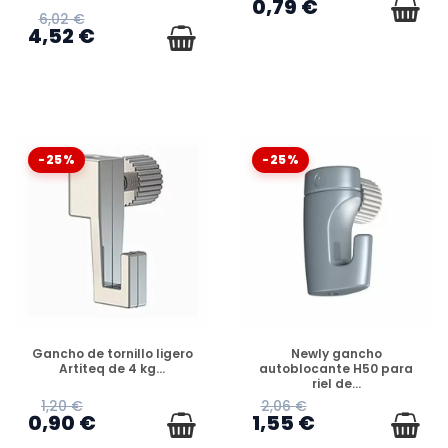
0,79 €
6,02 €
4,52 €
-25%
-25%
DISPONIBLE
DISPONIBLE
Gancho de tornillo ligero
Newly gancho
Artiteq de 4 kg...
autoblocante H50 para
riel de...
1,20 €
2,06 €
0,90 €
1,55 €