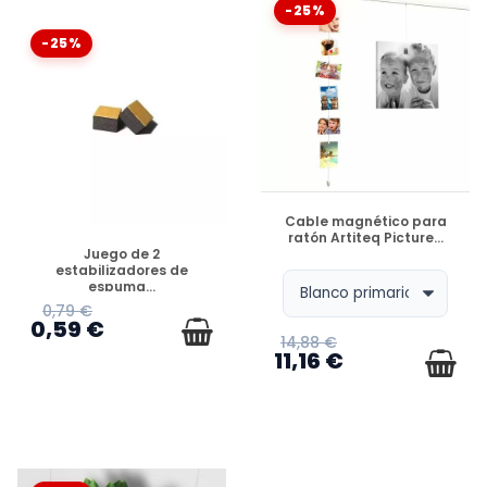
-25%
-25%
DISPONIBLE
Cable magnético para
ratón Artiteq Picture...
DISPONIBLE
Juego de 2
estabilizadores de
espuma...
0,79 €
0,59 €
14,88 €
11,16 €