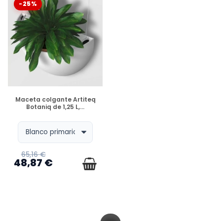
-25%
DISPONIBLE
Maceta colgante Artiteq
Botaniq de 1,25 L,...
65,16 €
48,87 €