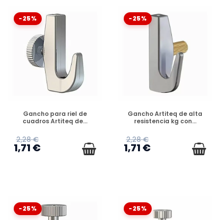
-25%
-25%
DISPONIBLE
DISPONIBLE
Gancho para riel de
Gancho Artiteq de alta
cuadros Artiteq de...
resistencia kg con...
2,28 €
2,28 €
1,71 €
1,71 €
-25%
-25%