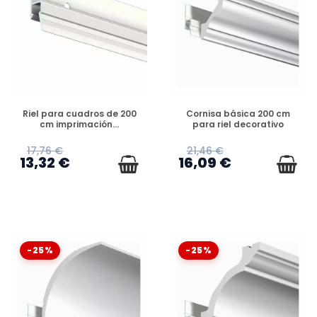
DISPONIBLE
DISPONIBLE
Riel para cuadros de 200
Cornisa básica 200 cm
cm imprimación...
para riel decorativo
17,76 €
21,46 €
13,32 €
16,09 €
-25%
-25%