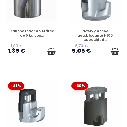
DISPONIBLE
DISPONIBLE
Gancho redondo Artiteq
Newly gancho
de 5 kg con...
autoblocante H100:
capacidad...
1,80 €
6,73 €
1,35 €
5,05 €
-25%
-30%