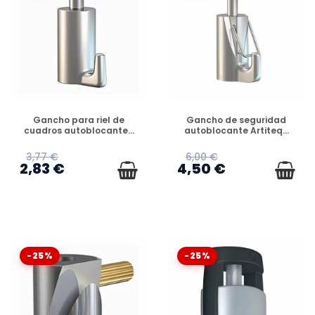
DISPONIBLE
DISPONIBLE
Gancho para riel de
Gancho de seguridad
cuadros autoblocante...
autoblocante Artiteq...
3,77 €
6,00 €
2,83 €
4,50 €
-25%
-25%