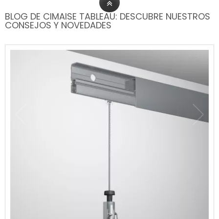
BLOG DE CIMAISE TABLEAU: DESCUBRE NUESTROS
CONSEJOS Y NOVEDADES
Publicado: 02/08/2026
| Categorías:
Tutorial de instalación de riel
para cuadros.
search
0
comment
LEER MÁS