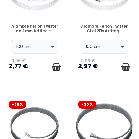
DISPONIBLE
DISPONIBLE
Alambre Perlon Twister
Alambre Perlon Twister
de 2 mm Artiteq -...
Click2Fix Artiteq...
3,96 €
3,96 €
2,77 €
2,97 €
-25%
-30%