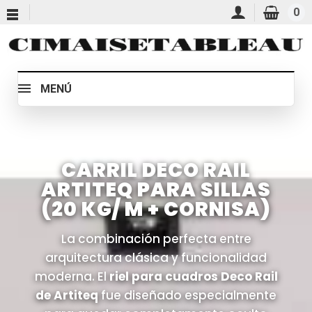
0
MENÚ
CARRIL DECO RAIL
ARTITEQ PARA SILLAS
(20 KG/ M + CORNISA)
La combinación perfecta entre
arquitectura clásica y funcionalidad
moderna. El
riel para cuadros Deco Rail
de Artiteq
fue diseñado especialmente