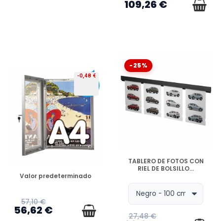
109,26 €
-25%
-0,48 €
DISPONIBLE
TABLERO DE FOTOS CON
RIEL DE BOLSILLO...
PREORDEN
Valor predeterminado
57,10 €
56,62 €
27,48 €