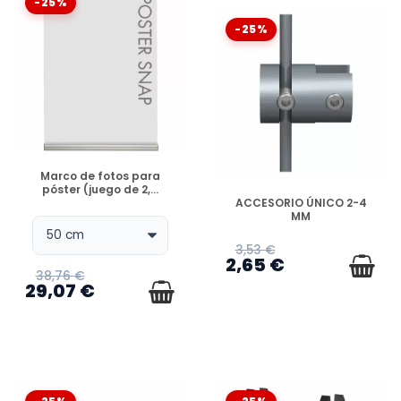
-25%
-25%
DISPONIBLE
Marco de fotos para
póster (juego de 2,...
DISPONIBLE
ACCESORIO ÚNICO 2-4
MM
3,53 €
2,65 €
38,76 €
29,07 €