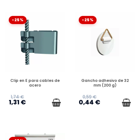
-25%
-25%
DISPONIBLE
DISPONIBLE
Clip en E para cables de
Gancho adhesivo de 32
acero
mm (200 g)
1,74 €
0,59 €
1,31 €
0,44 €