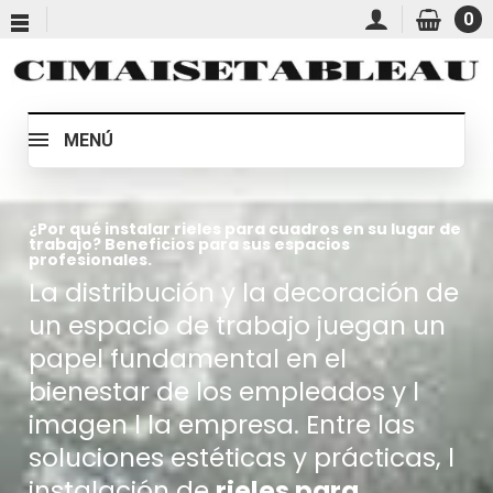
0
MENÚ
¿Por qué instalar rieles para cuadros en su lugar de
trabajo? Beneficios para sus espacios
profesionales.
La distribución y la decoración de
un espacio de trabajo juegan un
papel fundamental en el
bienestar de los empleados y l
imagen l la empresa. Entre las
soluciones estéticas y prácticas, l
instalación de
rieles para