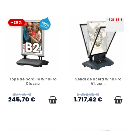
-321,18 €
-25%
PREORDEN
PREORDEN
Tope de bordillo WindPro
Señal de acera Wind Pro
Classic
A1, con...
327,60 €
2.038,80 €
245,70 €
1.717,62 €