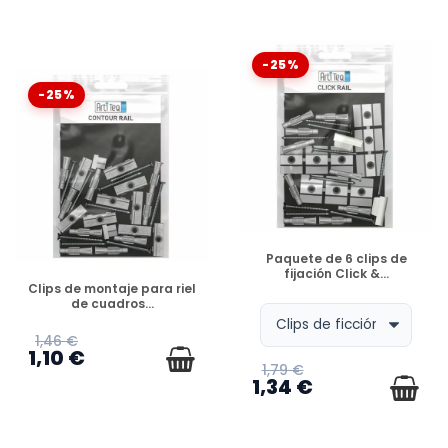
-25%
-25%
DISPONIBLE
Paquete de 6 clips de
fijación Click &...
DISPONIBLE
Clips de montaje para riel
de cuadros...
1,46 €
1,10 €
1,79 €
1,34 €