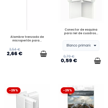
DISPONIBLE
Conector de esquina
para riel de cuadros...
DISPONIBLE
Alambre trenzado de
microperlón para...
3,54 €
2,66 €
0,79 €
0,59 €
-25%
-25%