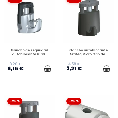
DISPONIBLE
DISPONIBLE
Gancho de seguridad
Gancho autoblocante
autoblocante H100...
Artiteq Micro Grip de...
8,20 €
4,58 €
6,15 €
3,21 €
-25%
-25%