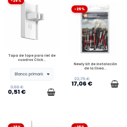
-25%
-25%
DISPONIBLE
Tapa de tope para riel de
cuadros Click...
DISPONIBLE
Newly kit de instalación
de la línea...
22,75 €
17,06 €
0,68 €
0,51 €
-25%
-25%