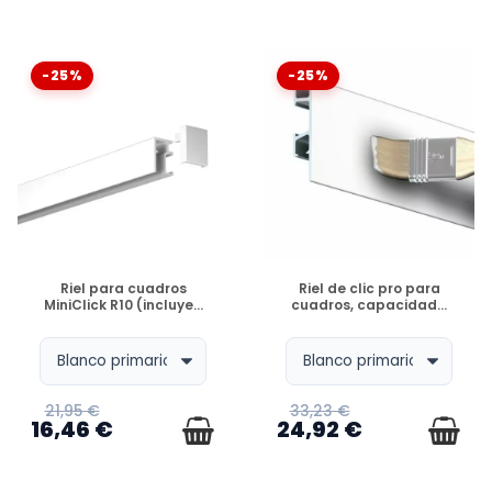
-25%
-25%
DISPONIBLE
DISPONIBLE
Riel para cuadros
Riel de clic pro para
MiniClick R10 (incluye...
cuadros, capacidad...
21,95 €
33,23 €
16,46 €
24,92 €