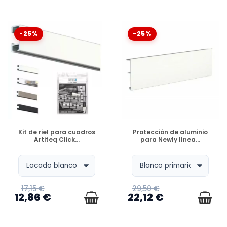
-25%
-25%
DISPONIBLE
DISPONIBLE
Kit de riel para cuadros
Protección de aluminio
Artiteq Click...
para Newly línea...
17,15 €
29,50 €
12,86 €
22,12 €