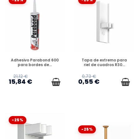
DISPONIBLE
DISPONIBLE
Adhesivo Parabond 600
Tapa de extremo para
para bordes de...
riel de cuadros R30...
21,12 €
0,73 €
15,84 €
0,55 €
-25%
-25%