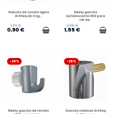
DISPONIBLE
DISPONIBLE
Gancho de tornillo ligero
Newly gancho
Artiteq de 4 kg...
autoblocante H50 para
riel de...
1,20 €
2,06 €
0,90 €
1,55 €
-25%
-25%
DISPONIBLE
DISPONIBLE
Newly gancho de tornillo
Gancho redondo Artiteq