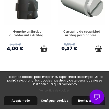
DISPONIBLE
DISPONIBLE
Gancho antirrobo
Casquillo de seguridad
autoblocante Artiteq...
Artiteq para cables...
5,34 €
0,63 €
4,00 €
0,47 €
Utilizamos cookies para mejorar su experiencia de compra. Usted
-25%
podrá seleccionar las cookies nuestras y de terceros que desee
utilizar en cualquier momento.
-25%
Ver política de cookies
💬
Aceptar todo
Configurar cookies
Rechazar todo