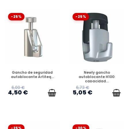
-25%
-25%
DISPONIBLE
DISPONIBLE
Gancho de seguridad
Newly gancho
autoblocante Artiteq...
autoblocante H100:
capacidad...
6,00 €
6,73 €
4,50 €
5,05 €
-25%
-30%