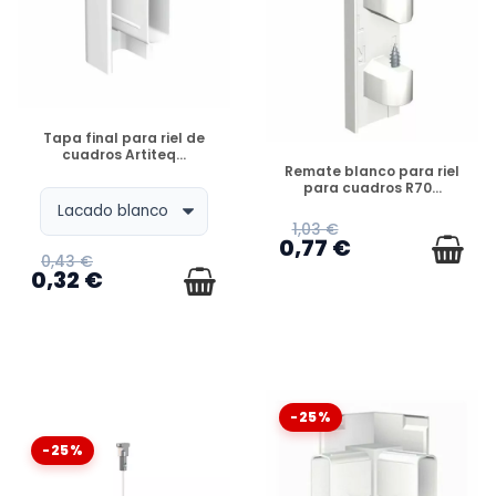
DISPONIBLE
Tapa final para riel de
cuadros Artiteq...
DISPONIBLE
Remate blanco para riel
para cuadros R70...
1,03 €
0,77 €
0,43 €
0,32 €
-25%
-25%