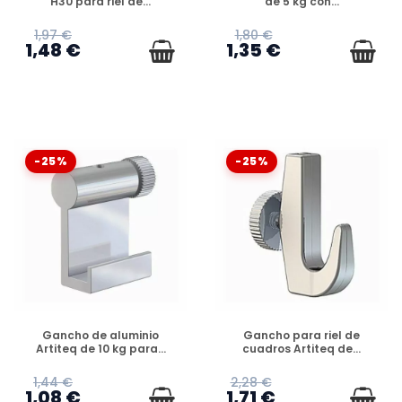
H30 para riel de...
de 5 kg con...
1,97 €
1,80 €
1,48 €
1,35 €
-25%
-25%
DISPONIBLE
DISPONIBLE
Gancho de aluminio
Gancho para riel de
Artiteq de 10 kg para...
cuadros Artiteq de...
1,44 €
2,28 €
1,08 €
1,71 €