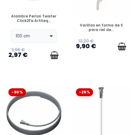
DISPONIBLE
Alambre Perlon Twister
Click2Fix Artiteq...
DISPONIBLE
Varillas en forma de S
para riel de...
13,20 €
9,90 €
3,96 €
2,97 €
-30%
-25%