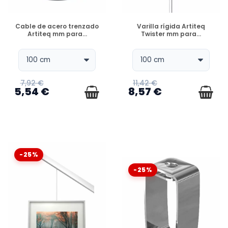
DISPONIBLE
DISPONIBLE
Cable de acero trenzado
Varilla rígida Artiteq
Artiteq mm para...
Twister mm para...
7,92 €
11,42 €
5,54 €
8,57 €
-25%
-25%