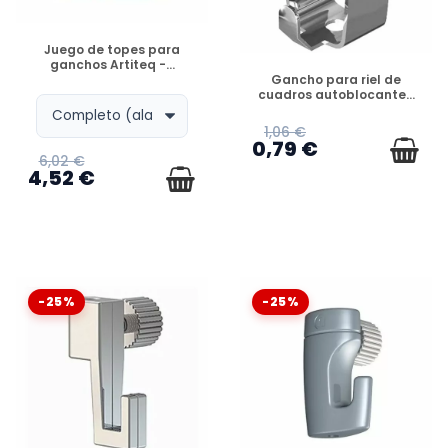
DISPONIBLE
Juego de topes para
ganchos Artiteq -...
DISPONIBLE
Gancho para riel de
cuadros autoblocante...
1,06 €
0,79 €
6,02 €
4,52 €
-25%
-25%