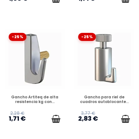
-25%
-25%
DISPONIBLE
DISPONIBLE
Gancho Artiteq de alta
Gancho para riel de
resistencia kg con...
cuadros autoblocante...
2,28 €
3,77 €
1,71 €
2,83 €