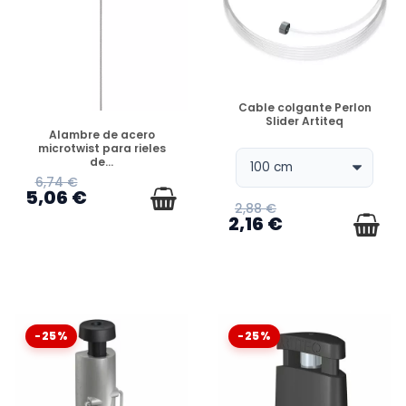
DISPONIBLE
Cable colgante Perlon
Slider Artiteq
DISPONIBLE
Alambre de acero
microtwist para rieles
de...
6,74 €
5,06 €
2,88 €
2,16 €
-25%
-25%