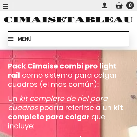
0
MENÚ
Pack Cimaise combi pro light
rail
como sistema para colgar
cuadros (el más común):
Un
kit completo de riel para
cuadros
podría referirse a un
kit
completo para colgar
que
incluye: