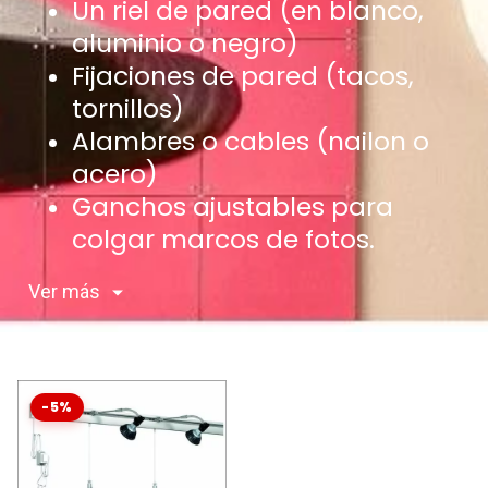
Un riel de pared (en blanco,
aluminio o negro)
Fijaciones de pared (tacos,
tornillos)
Alambres o cables (nailon o
acero)
Ganchos ajustables para
colgar marcos de fotos.
Ver más
-5%