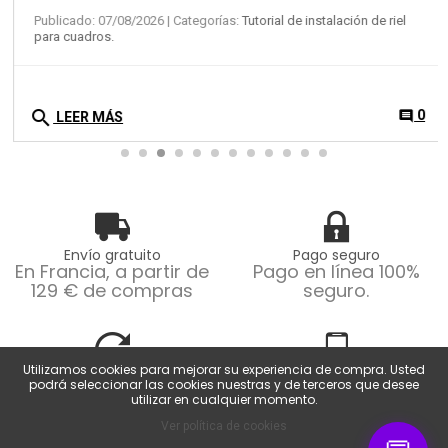
Publicado: 07/08/2026
| Categorías:
Tutorial de instalación de riel
para cuadros.
search
0
comment
LEER MÁS
Envío gratuito
Pago seguro
En Francia, a partir de
Pago en línea 100%
129 € de compras
seguro.
Utilizamos cookies para mejorar su experiencia de compra. Usted
Devoluciones fáciles
Servicio al cliente
podrá seleccionar las cookies nuestras y de terceros que desee
Devoluciones posibles
De lunes a viernes de
utilizar en cualquier momento.
dentro de los 14 días.
9 a 18 horas.
Ver política de cookies