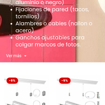
aluminio o negro)
Fijaciones de pared (tacos,
tornillos)
Alambres o cables (nailon o
acero)
Ganchos ajustables para
colgar marcos de fotos.
Ver más
-5%
-5%