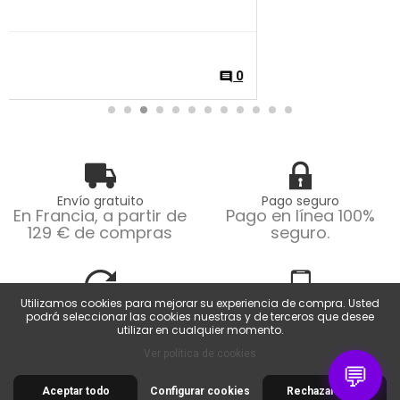
para cuadros.
search
0
comment
LEER MÁS
Envío gratuito
Pago seguro
En Francia, a partir de
Pago en línea 100%
129 € de compras
seguro.
Utilizamos cookies para mejorar su experiencia de compra. Usted
Devoluciones fáciles
Servicio al cliente
podrá seleccionar las cookies nuestras y de terceros que desee
Devoluciones posibles
De lunes a viernes de
utilizar en cualquier momento.
dentro de los 14 días.
9 a 18 horas.
Ver política de cookies
💬
Aceptar todo
Configurar cookies
Rechazar todo