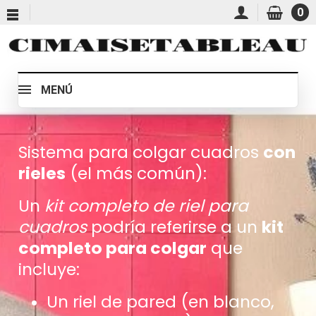
0
MENÚ
Sistema para colgar cuadros
con
rieles
(el más común):
Un
kit completo de riel para
cuadros
podría referirse a un
kit
completo para colgar
que
incluye:
Un riel de pared (en blanco,