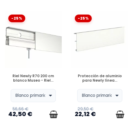
-25%
-25%
DISPONIBLE
DISPONIBLE
Riel Newly R70 200 cm
Protección de aluminio
blanco Museo - Riel...
para Newly línea...
56,66 €
29,50 €
42,50 €
22,12 €