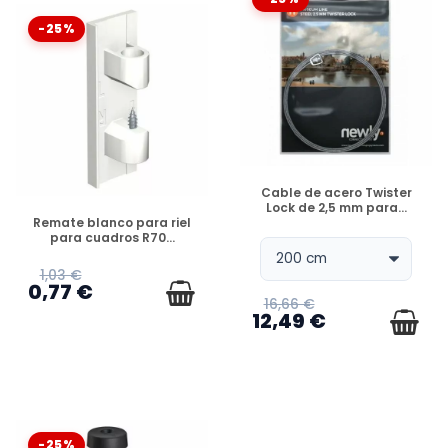
-25%
DISPONIBLE
Cable de acero Twister
Lock de 2,5 mm para...
DISPONIBLE
Remate blanco para riel
para cuadros R70...
1,03 €
0,77 €
16,66 €
12,49 €
-25%