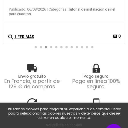
Publicado: 06/08/2026
| Categorías:
Tutorial de instalación de riel
para cuadros.
search
0
comment
LEER MÁS
Envío gratuito
Pago seguro
En Francia, a partir de
Pago en línea 100%
129 € de compras
seguro.
Utilizamos cookies para mejorar su experiencia de compra. Usted
Devoluciones fáciles
Servicio al cliente
podrá seleccionar las cookies nuestras y de terceros que desee
Devoluciones posibles
De lunes a viernes de
utilizar en cualquier momento.
dentro de los 14 días.
9 a 18 horas.
Ver política de cookies