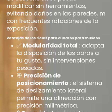
modificar sin herramientas,
evitando daños en las paredes, m
con frecuentes rotaciones de la
exposición.
Ventajas de los rieles para cuadros para museos
✅
Modularidad total
: adapta
la disposición de las obras a
tu gusto, sin intervenciones
pesadas.
🎯
Precisión de
posicionamiento
: el sistema
de deslizamiento lateral
permite una alineación con
precisión milimétrica.