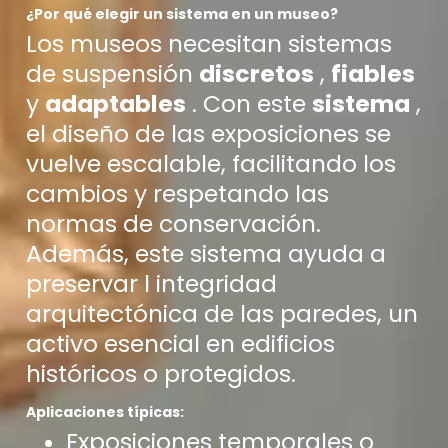
¿Por qué elegir un sistema en un museo?
Los museos necesitan sistemas
de suspensión
discretos
,
fiables
y
adaptables
. Con este
sistema
,
el diseño de las exposiciones se
vuelve escalable, facilitando los
cambios y respetando las
normas de conservación.
Además, este sistema ayuda a
preservar l integridad
arquitectónica de las paredes, un
activo esencial en edificios
históricos o protegidos.
Aplicaciones típicas:
Exposiciones temporales o