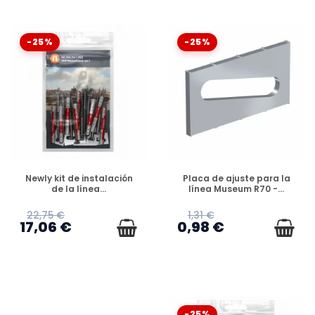
-25%
-25%
DISPONIBLE
DISPONIBLE
Newly kit de instalación
Placa de ajuste para la
de la línea...
línea Museum R70 -...
22,75 €
1,31 €
17,06 €
0,98 €
-25%