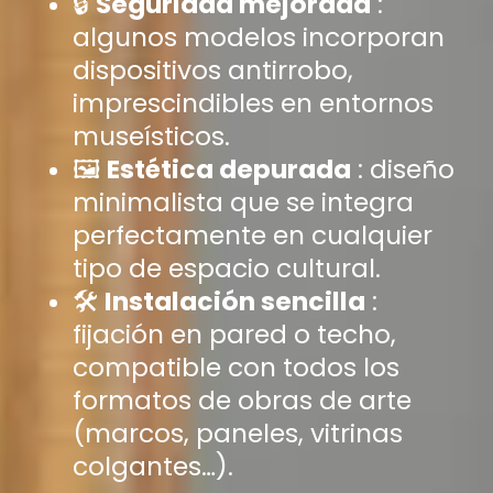
🔒
Seguridad mejorada
:
algunos modelos incorporan
dispositivos antirrobo,
imprescindibles en entornos
museísticos.
🖼️
Estética depurada
: diseño
minimalista que se integra
perfectamente en cualquier
tipo de espacio cultural.
🛠️
Instalación sencilla
:
fijación en pared o techo,
compatible con todos los
formatos de obras de arte
(marcos, paneles, vitrinas
colgantes…).