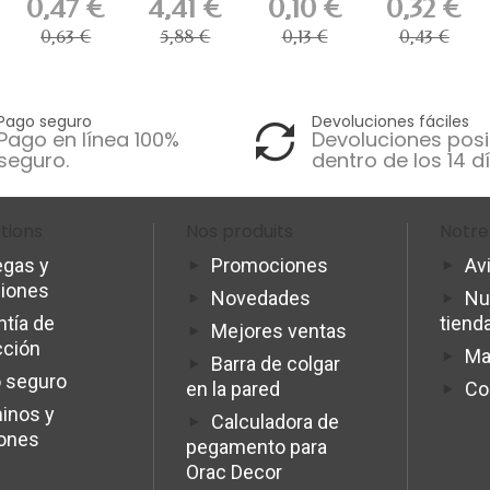
0,47 €
4,41 €
0,10 €
0,32 €
cables...
Artiteq...
0,63 €
5,88 €
0,13 €
0,43 €
Pago seguro
Devoluciones fáciles
Pago en línea 100%
Devoluciones posi
seguro.
dentro de los 14 dí
tions
Nos produits
Notre
egas y
Promociones
Av
ciones
Novedades
Nu
ntía de
tiend
Mejores ventas
cción
Ma
Barra de colgar
 seguro
Co
en la pared
inos y
Calculadora de
iones
pegamento para
Orac Decor