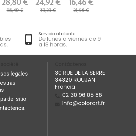
28,80 €
24,92 €
16,46 €
PREMIUM
(incluye...
38,40 €
33,23 €
21,95 €
Servicio al cliente
bles
De lunes a viernes de 9
as.
a 18 horas.
 société
Contáctenos
30 RUE DE LA SERRE
isos legales
34320 ROUJAN
estras
Francia
as
02 30 96 05 86
pa del sitio
info@colorart.fr
ntáctenos.