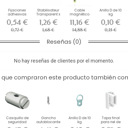
Fijaciones
Stabilisateur
Cable
Anillo D de 10
adhesivas
Transparent x
magnético
kg
para pizarras
4
para ratón
0,54 €
1,26 €
11,16 €
0,10 €
blancas...
Artiteq Picture...
0,72 €
1,68 €
14,88 €
0,13 €
Reseñas (0)
No hay reseñas de clientes por el momento.
s que compraron este producto también co
Casquillo de
Gancho
Anillo D de 10
Tapa final
seguridad
autoblocante
kg
para riel de
Artiteq para
Gripp de 15 kg
cuadros