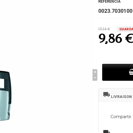
REFERENCIA
0023.7030100
13,14 €
GUARDA
9,86 
local_shipping
LIVRAISON
Compartir.
local_shipping