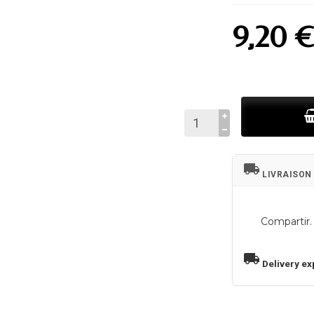
9,20 
local_shipping
LIVRAISON
Compartir.
local_shipping
Delivery ex