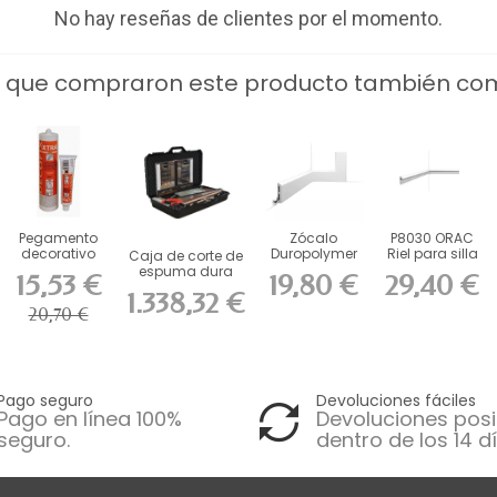
No hay reseñas de clientes por el momento.
s que compraron este producto también co
Pegamento
Zócalo
P8030 ORAC
decorativo
Duropolymer
Riel para silla
Caja de corte de
Extra Fix
ORAC SX183
de espuma
espuma dura
15,53 €
19,80 €
29,40 €
L200 x H7,5...
dura...
FB10 ORAC...
1.338,32 €
20,70 €
Pago seguro
Devoluciones fáciles
Pago en línea 100%
Devoluciones posi
seguro.
dentro de los 14 dí