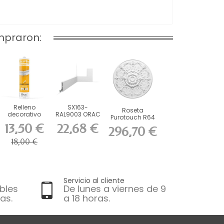
mpraron:
Relleno
SX163-
Roseta
decorativo
RAL9003 ORAC
Purotouch R64
FL300
Zócalo
ORAC cm
13,50 €
22,68 €
296,70 €
RAL9003...
18,00 €
Servicio al cliente
bles
De lunes a viernes de 9
as.
a 18 horas.