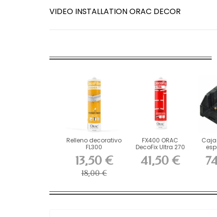
VIDEO INSTALLATION ORAC DECOR
Relleno decorativo
FX400 ORAC
Caja 
FL300
DecoFix Ultra 270
esp
ml
OR
13,50 €
41,50 €
7
18,00 €