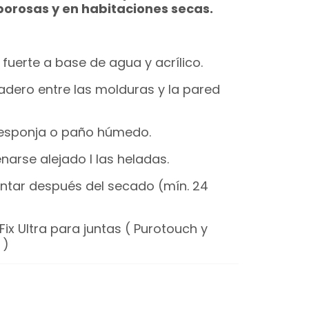
porosas y en habitaciones secas.
fuerte a base de agua y acrílico.
radero entre las molduras y la pared
a esponja o paño húmedo.
arse alejado l las heladas.
intar después del secado (mín. 24
oFix Ultra para juntas ( Purotouch y
 )