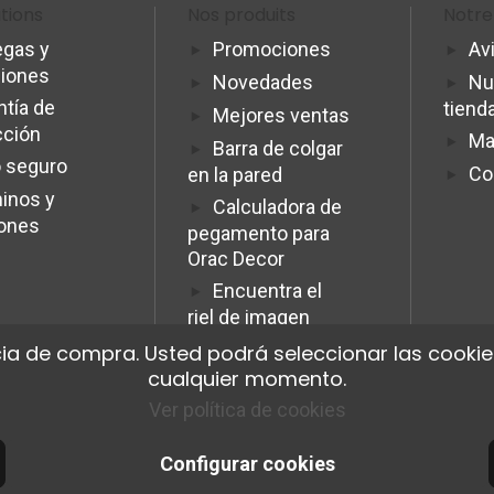
tions
Nos produits
Notre
egas y
Promociones
Av
ciones
Novedades
Nu
ntía de
tiend
Mejores ventas
cción
Ma
Barra de colgar
 seguro
Co
en la pared
inos y
Calculadora de
iones
pegamento para
Orac Decor
Encuentra el
riel de imagen
ideal.
ia de compra. Usted podrá seleccionar las cookies
Programme
cualquier momento.
Affiliation Pro
Ver política de cookies
Configurar cookies
© 2026 Cimaise Tableau. Tous droits réservés.