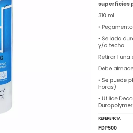
superficies 
310 ml
• Pegamento 
• Sellado du
y/o techo.
Retirar l un
Debe almacen
• Se puede p
horas)
• Utilice Dec
Duropolymer
REFERENCIA
FDP500