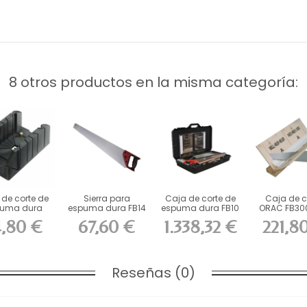
8 otros productos en la misma categoría:
de corte de
Sierra para
Caja de corte de
Caja de c
uma dura
espuma dura FB14
espuma dura FB10
ORAC FB30
AC FB13...
ORAC L68 x...
ORAC...
espuma du
4,80 €
67,60 €
1.338,32 €
221,8
Reseñas (0)