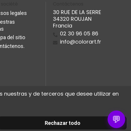
 société
Contáctenos
30 RUE DE LA SERRE
isos legales
34320 ROUJAN
estras
Francia
as
02 30 96 05 86
pa del sitio
info@colorart.fr
ntáctenos.
 nuestras y de terceros que desee utilizar en
💬
Rechazar todo