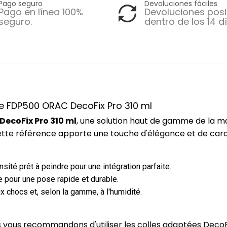
Pago seguro
Devoluciones fáciles
Pago en línea 100%
Devoluciones posi
seguro.
dentro de los 14 dí
ce FDP500 ORAC DecoFix Pro 310 ml
ecoFix Pro 310 ml
, une solution haut de gamme de la 
 cette référence apporte une touche d'élégance et de car
ité prêt à peindre pour une intégration parfaite.
 pour une pose rapide et durable.
x chocs et, selon la gamme, à l'humidité.
us vous recommandons d'utiliser les colles adaptées DecoF