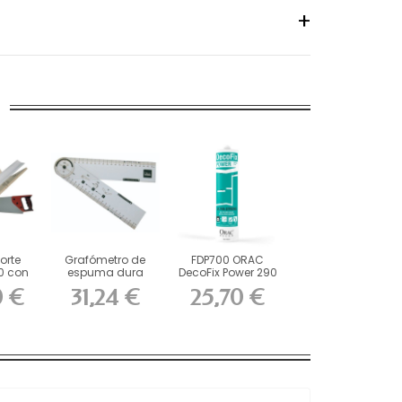
orte
Grafómetro de
FDP700 ORAC
0 con
espuma dura
DecoFix Power 290
ra...
ORAC FB15 L45 x...
ml
0 €
31,24 €
25,70 €