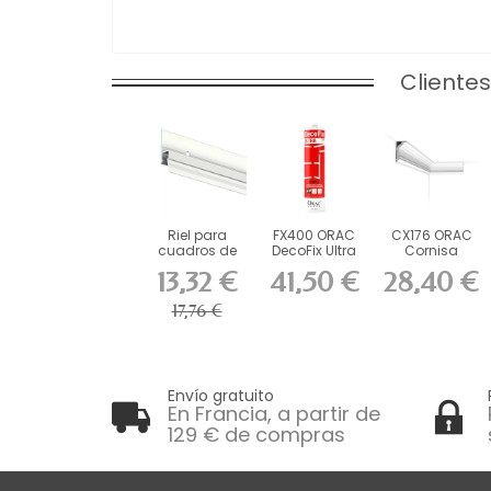
Cliente
Riel para
FX400 ORAC
CX176 ORAC
cuadros de
DecoFix Ultra
Cornisa
200 cm
270 ml
Durofoam
13,32 €
41,50 €
28,40 €
imprimación...
L200 x Al8 x...
17,76 €
Envío gratuito
En Francia, a partir de
129 € de compras