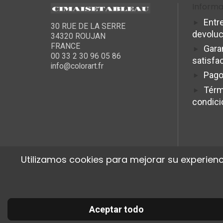
Informa
Entr
30 RUE DE LA SERRE
devolu
34320 ROUJAN
FRANCE
Gara
00 33 2 30 96 05 86
satisfa
info@colorart.fr
Pago
Térm
condic
Utilizamos cookies para mejorar su experienc
Aceptar todo