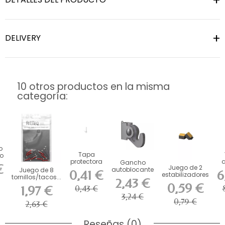
DELIVERY
10 otros productos en la misma
categoría:
o
Tapa
bo
protectora
Gancho
€
Juego de 2
para
autoblocante
Juego de 8
0,41 €
6
estabilizadores
varilla de 4
a
4
para barra
tornillos/tacos...
2,43 €
de espuma...
x 4 mm...
de 4 x 4...
0,59 €
1,97 €
0,43 €
3,24 €
0,79 €
2,63 €
Reseñas (0)