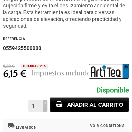
sujeción firme y evita el deslizamiento accidental de
la carga. Esta herramienta es ideal para diversas
aplicaciones de elevación, ofreciendo practicidad y
seguridad.
REFERENCIA
0559425500000
8,20 €
GUARDAR 25%
Impuestos incluidos
6,15 €
Disponible
AÑADIR AL CARRITO
local_shipping
VOIR CONDITIONS
LIVRAISON