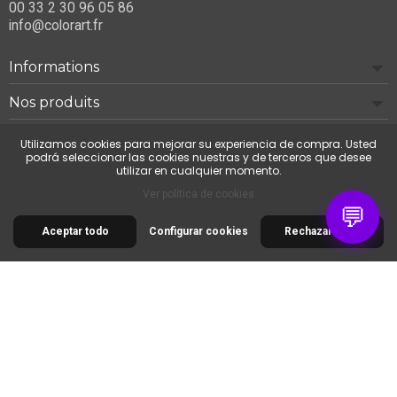
00 33 2 30 96 05 86
info@colorart.fr
Informations
Nos produits
Notre société
Utilizamos cookies para mejorar su experiencia de compra. Usted
podrá seleccionar las cookies nuestras y de terceros que desee
utilizar en cualquier momento.
Contáctenos
Ver política de cookies
💬
Aceptar todo
Configurar cookies
Rechazar todo
© 2026 Cimaise Tableau. Tous droits réservés.