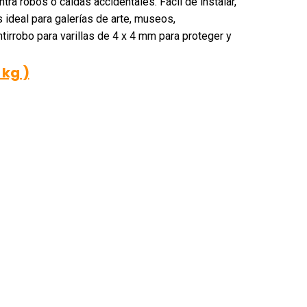
ra robos o caídas accidentales. Fácil de instalar,
s ideal para galerías de arte, museos,
tirrobo para varillas de 4 x 4 mm para proteger y
 kg )