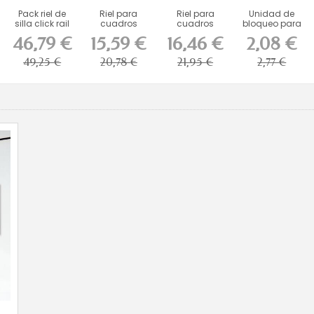
Pack riel de
Riel para
Riel para
Unidad de
silla click rail
cuadros
cuadros
bloqueo para
Pro artiteq...
Classic+,
MiniClick R10
varillas de 4 x
46,79 €
15,59 €
16,46 €
2,08 €
capacidad
(incluye...
4...
de...
49,25 €
20,78 €
21,95 €
2,77 €