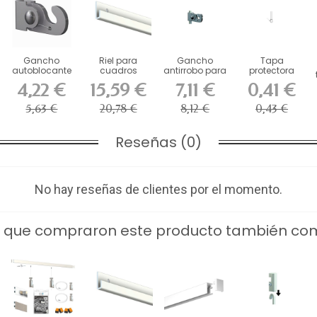
Gancho
Riel para
Gancho
Tapa
autoblocante
cuadros
antirrobo para
protectora
para barra de
Classic+,
varilla de 4 x 4
para varilla de
4,22 €
15,59 €
7,11 €
0,41 €
4 x 4...
capacidad
mm...
4 x 4 mm...
de...
5,63 €
20,78 €
8,12 €
0,43 €
Reseñas (0)
No hay reseñas de clientes por el momento.
s que compraron este producto también co