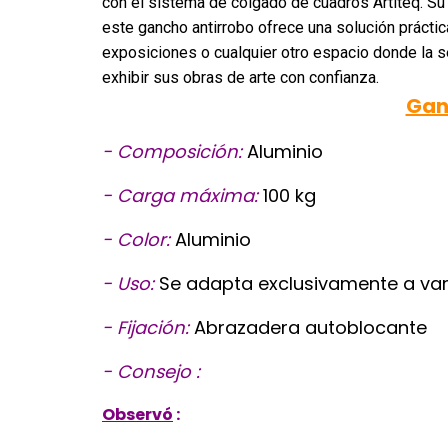
con el sistema de colgado de cuadros Artiteq. Su d
este gancho antirrobo ofrece una solución práctica
exposiciones o cualquier otro espacio donde la se
exhibir sus obras de arte con confianza.
Ganc
- Composición:
Aluminio
- Carga máxima:
100 kg
- Color:
Aluminio
- Uso:
Se adapta exclusivamente a var
- Fijación:
Abrazadera autoblocante
- Consejo :
Observó
: