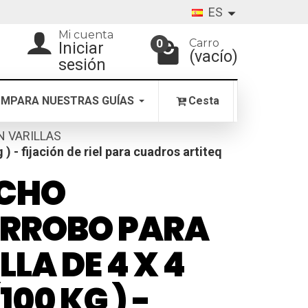
ES
Mi cuenta
Carro
0
Iniciar
(vacío)
sesión
MPARA NUESTRAS GUÍAS
Cesta
ON VARILLAS
) - fijación de riel para cuadros artiteq
CHO
IRROBO PARA
LLA DE 4 X 4
100 KG ) -