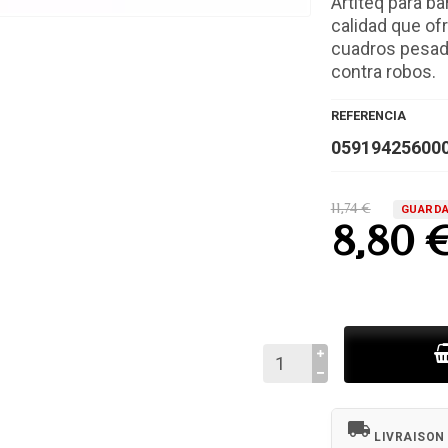
Artiteq para b
calidad que of
cuadros pesado
contra robos.
REFERENCIA
05919425600
11,74 €
GUARDA
8,80 
local_shipping
LIVRAISON