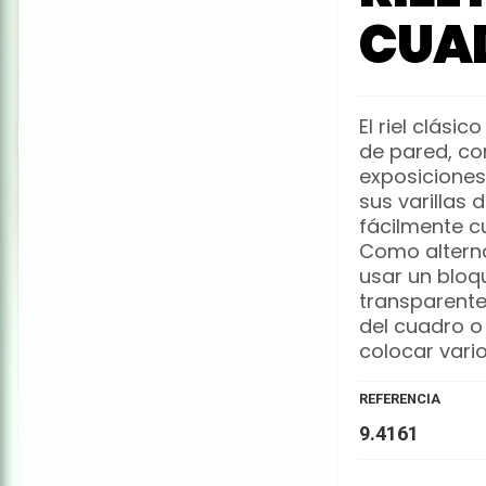
CUA
El riel clásic
de pared, co
exposiciones.
sus varillas 
fácilmente c
Como alternat
usar un bloq
transparente 
del cuadro o
colocar vari
REFERENCIA
9.4161