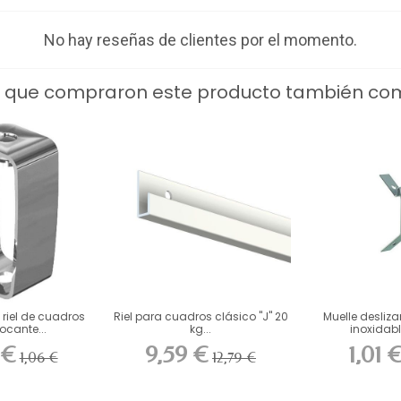
No hay reseñas de clientes por el momento.
s que compraron este producto también co
riel de cuadros
Riel para cuadros clásico "J" 20
Muelle desliz
ocante...
kg...
inoxidabl
 €
9,59 €
1,01 
1,06 €
12,79 €