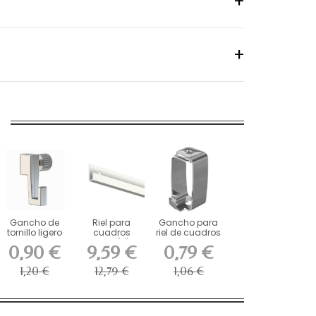
Gancho de
Riel para
Gancho para
tornillo ligero
cuadros
riel de cuadros
Artiteq de 4
clásico "J" 20
autoblocante...
0,90 €
9,59 €
0,79 €
kg...
kg...
1,20 €
12,79 €
1,06 €