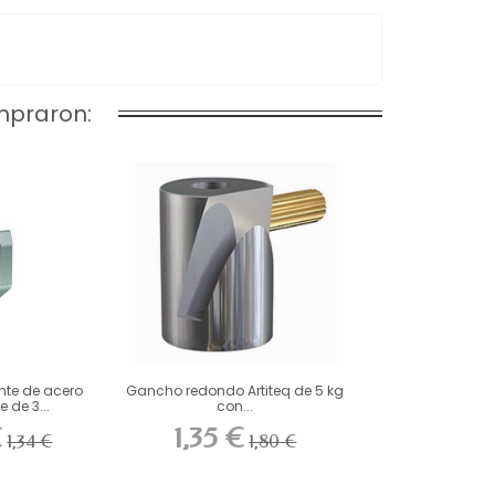
mpraron:
ante de acero
Gancho redondo Artiteq de 5 kg
e de 3...
con...
€
1,35 €
1,34 €
1,80 €