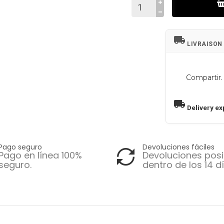
local_shipping
LIVRAISON
Compartir.
local_shipping
Delivery ex
Pago seguro
Devoluciones fáciles
Pago en línea 100%
Devoluciones posi
seguro.
dentro de los 14 dí