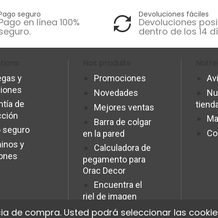
Pago seguro
Devoluciones fáciles
Pago en línea 100%
Devoluciones posi
seguro.
dentro de los 14 dí
tions
Nos produits
Notre
egas y
Promociones
Av
ciones
Novedades
Nu
ntía de
tiend
Mejores ventas
cción
Ma
Barra de colgar
 seguro
Co
en la pared
inos y
Calculadora de
iones
pegamento para
Orac Decor
Encuentra el
riel de imagen
ideal.
ia de compra. Usted podrá seleccionar las cookies