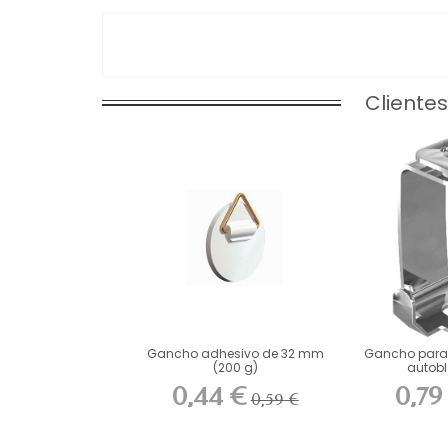
Cliente
Gancho adhesivo de 32 mm
Gancho para 
(200 g)
autobl
0,44 €
0,79
0,59 €