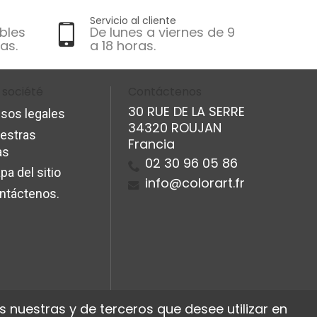
Servicio al cliente
bles
De lunes a viernes de 9
as.
a 18 horas.
 société
Contáctenos
30 RUE DE LA SERRE
isos legales
34320 ROUJAN
estras
Francia
as
02 30 96 05 86
pa del sitio
info@colorart.fr
ntáctenos.
 nuestras y de terceros que desee utilizar en