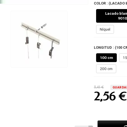
COLOR : (LACADO 
Lacado bla
9010
Níquel
LONGITUD : (100 C
100 cm
15
200 cm
3,41 €
GUARDA
2,56 €