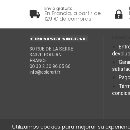
Envío gratuito
En Francia, a partir de
129 € de compras
Informa
Entr
30 RUE DE LA SERRE
devolu
34320 ROUJAN
FRANCE
Gara
00 33 2 30 96 05 86
satisfa
info@colorart.fr
Pago
Térm
condic
Utilizamos cookies para mejorar su experienc