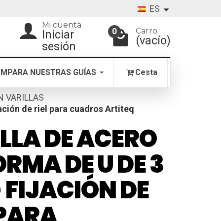
ES
Mi cuenta
Carro
0
Iniciar
(vacío)
sesión
MPARA NUESTRAS GUÍAS
Cesta
ON VARILLAS
ión de riel para cuadros Artiteq
LLA DE ACERO
ORMA DE U DE 3
 FIJACIÓN DE
 PARA