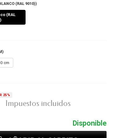
BLANCO (RAL 9010))
nco (RAL
)
M)
0 cm
R 25%
Impuestos incluidos
Disponible