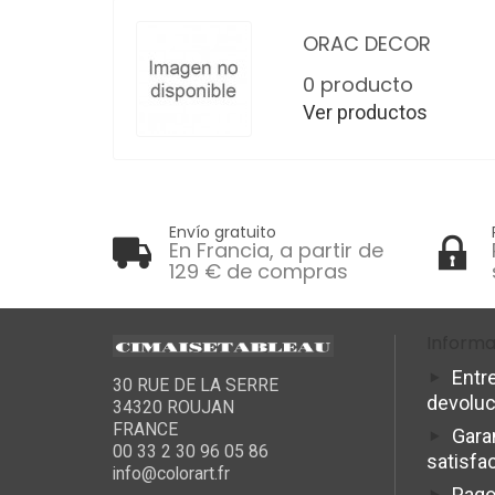
ORAC DECOR
0 producto
Ver productos
Envío gratuito
En Francia, a partir de
129 € de compras
Informa
Entr
30 RUE DE LA SERRE
devolu
34320 ROUJAN
FRANCE
Gara
00 33 2 30 96 05 86
satisfa
info@colorart.fr
Pago