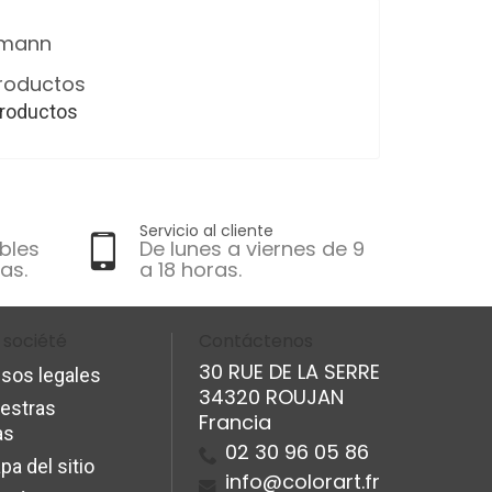
lmann
productos
productos
Servicio al cliente
bles
De lunes a viernes de 9
as.
a 18 horas.
 société
Contáctenos
30 RUE DE LA SERRE
isos legales
34320 ROUJAN
estras
Francia
as
02 30 96 05 86
pa del sitio
info@colorart.fr