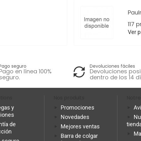
Pau
117 
Ver 
Pago seguro
Devoluciones fáciles
Pago en línea 100%
Devoluciones posi
seguro.
dentro de los 14 dí
tions
Nos produits
Notre
egas y
Promociones
Av
ciones
Novedades
Nu
ntía de
tiend
Mejores ventas
cción
Ma
Barra de colgar
 seguro