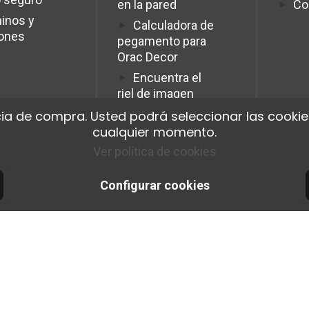
Co
en la pared
inos y
Calculadora de
iones
pegamento para
Orac Decor
Encuentra el
riel de imagen
ideal.
ia de compra. Usted podrá seleccionar las cookies
Programme
cualquier momento.
Affiliation Pro
Ver política de cookies
Configurar cookies
© 2026 Cimaise Tableau. Tous droits réservés.