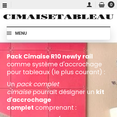
0
MENU
Pack Cimaise R10 newly rail
comme système d'accrochage
pour tableaux (le plus courant) :
Un
pack complet
cimaise
pourrait désigner un
kit
d'accrochage
complet
comprenant :