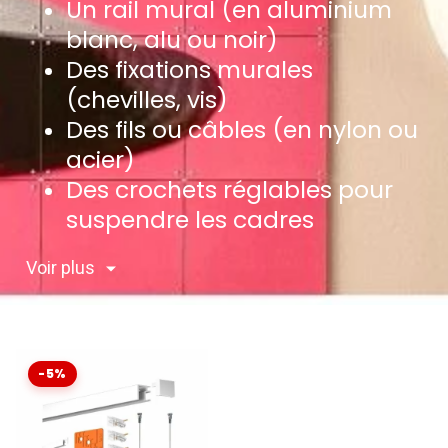
Un rail mural (en aluminium
blanc, alu ou noir)
Des fixations murales
(chevilles, vis)
Des fils ou câbles (en nylon ou
acier)
Des crochets réglables pour
suspendre les cadres
Voir plus
-5%