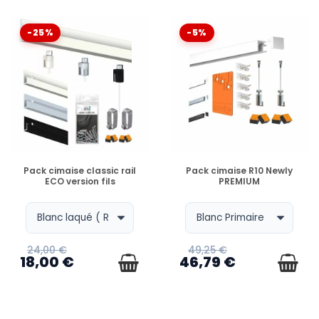
-25%
-5%
EN STOCK
EN STOCK
Pack cimaise classic rail
Pack cimaise R10 Newly
ECO version fils
PREMIUM
24,00 €
49,25 €
18,00 €
46,79 €