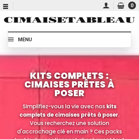
0
MENU
KITS COMPLETS :
CIMAISES PRÊTES À
POSER
Simplifiez-vous la vie avec nos
kits
complets de cimaises prêts à poser
.
Vous recherchez une solution
d'accrochage clé en main ? Ces packs