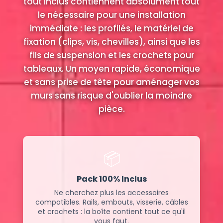
tout inclus contiennent absolument tout
le nécessaire pour une installation
immédiate : les profilés, le matériel de
fixation (clips, vis, chevilles), ainsi que les
fils de suspension et les crochets pour
tableaux. Un moyen rapide, économique
et sans prise de tête pour aménager vos
murs sans risque d'oublier la moindre
pièce.
📦
Pack 100% Inclus
Ne cherchez plus les accessoires
compatibles. Rails, embouts, visserie, câbles
et crochets : la boîte contient tout ce qu'il
vous faut.