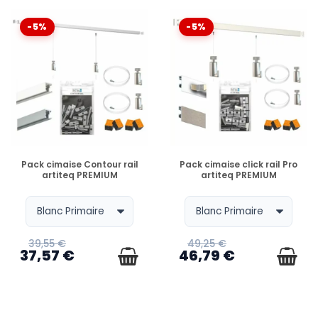
-5%
-5%
EN STOCK
EN STOCK
Pack cimaise Contour rail
Pack cimaise click rail Pro
artiteq PREMIUM
artiteq PREMIUM
39,55 €
49,25 €
37,57 €
46,79 €