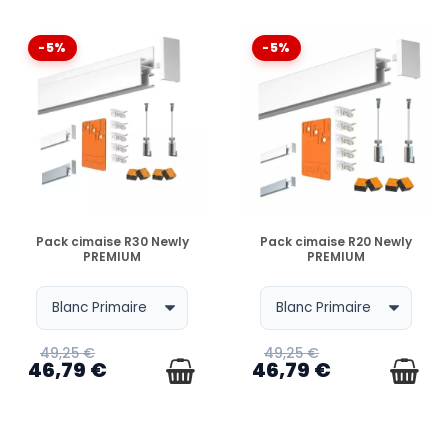
OU NEWLY) ?
-5%
-5%
PEUT-ON AJOUTER DES TABLEAUX PAR LA SUITE ?
ET SI MON MUR FAIT PLUS OU MOINS DE 2 MÈTRES ?
EN STOCK
EN STOCK
Pack cimaise R30 Newly
Pack cimaise R20 Newly
PREMIUM
PREMIUM
49,25 €
49,25 €
46,79 €
46,79 €