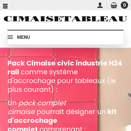
0
MENU
Pack Cimaise civic industrie H24
rail
comme système
d'accrochage pour tableaux (le
plus courant) :
Un
pack complet
cimaise
pourrait désigner un
kit
d'accrochage
complet
comprenant :