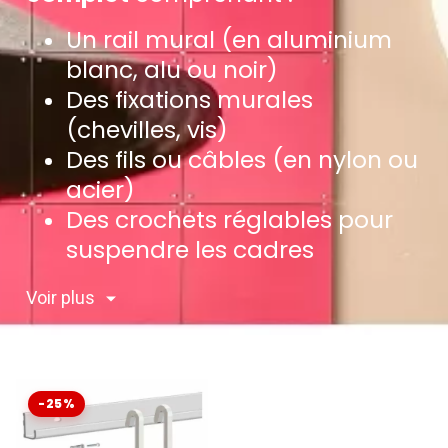
Un rail mural (en aluminium
blanc, alu ou noir)
Des fixations murales
(chevilles, vis)
Des fils ou câbles (en nylon ou
acier)
Des crochets réglables pour
suspendre les cadres
Voir plus
-25%