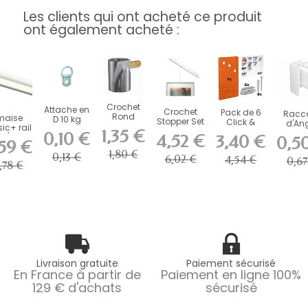
Les clients qui ont acheté ce produit
ont également acheté :
Crochet
Attache en
Crochet
Pack de 6
Racc
Rond
maise
D 10 kg
Stopper Set
Click &
d'An
Artiteq 5
ic+ rail
Artiteq -
1,35 €
connect
pou
0,10 €
kg avec
4,52 €
3,40 €
 ( taille
0,5
Bloqueur...
pour mini
,59 €
Cima
Vis
u...
click...
Click Ra
1,80 €
Laiton...
0,13 €
6,02 €
4,54 €
0,67
,78 €
Livraison gratuite
Paiement sécurisé
En France à partir de
Paiement en ligne 100%
129 € d'achats
sécurisé