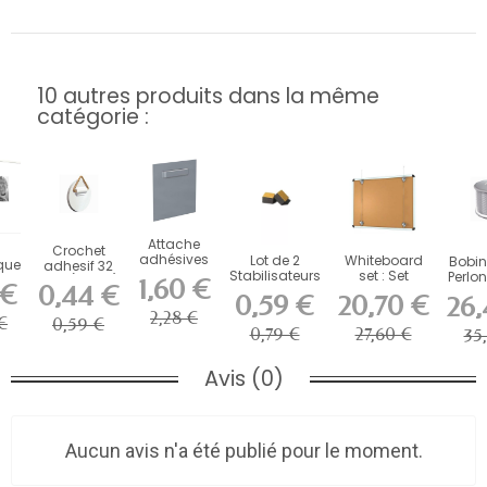
10 autres produits dans la même
catégorie :
Attache
Crochet
adhésives
Lot de 2
Whiteboard
Bobine
que
adhesif 32
pour
Stabilisateurs
set : Set
Perlon
e
mm ( 200g)
1,60 €
 €
0,44 €
dibond,
en Mousse
accrochage
2
e
0,59 €
20,70 €
26,
Plexiglass...
Adhésive...
panneau
150
2,28 €
blanc
€
0,59 €
0,79 €
27,60 €
35
Avis (0)
Aucun avis n'a été publié pour le moment.