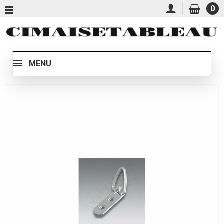
0
MENU