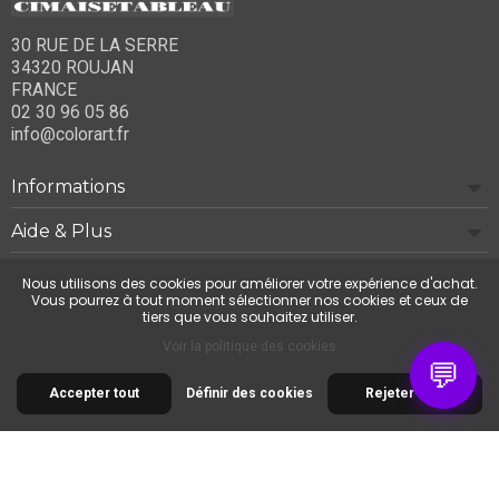
30 RUE DE LA SERRE
34320 ROUJAN
FRANCE
02 30 96 05 86
info@colorart.fr
Informations
Aide & Plus
Notre société
Nous utilisons des cookies pour améliorer votre expérience d'achat.
Vous pourrez à tout moment sélectionner nos cookies et ceux de
tiers que vous souhaitez utiliser.
Contactez-nous
Voir la politique des cookies
💬
Accepter tout
Définir des cookies
Rejeter tout
© 2026 Cimaise Tableau. Tous droits réservés.