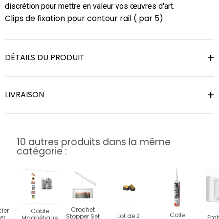
discrétion pour mettre en valeur vos œuvres d'art.
Clips de fixation pour contour rail ( par 5)
DÉTAILS DU PRODUIT
LIVRAISON
10 autres produits dans la même
catégorie :
Crochet
cier
Câble
Colle
Lot de 2
Stopper Set
er
Emb
Magnétique