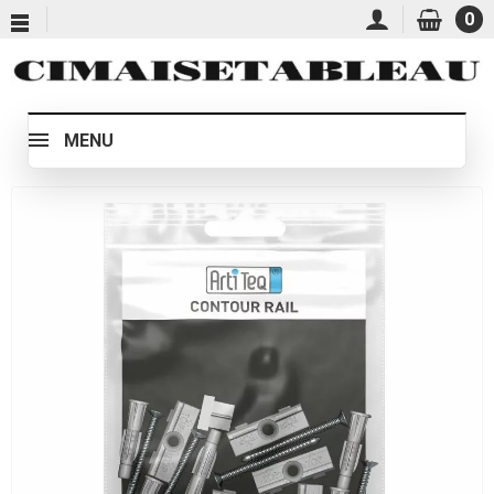
0
MENU