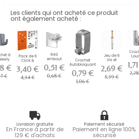
Les clients qui ont acheté ce produit
ont également acheté :
Croc
R40
het à
Jeu de 6
Pack de 6
Lou
embout
Newly
Vis et
Crochet
Click &
Artit
1,7
d’arret
 pour
Chevilles
Autobloquant
connect
kg a
0,51 €
48 €
2,69 €
3,40 €
blanc
aise
pour
Artiteq 4 kg
pour mini
Vi
0,79 €
...
2,28
Cimaise...
pour...
click...
Laiton
0,68 €
97 €
3,59 €
4,54 €
1,06 €
Livraison gratuite
Paiement sécurisé
En France à partir de
Paiement en ligne 100%
129 € d'achats
sécurisé