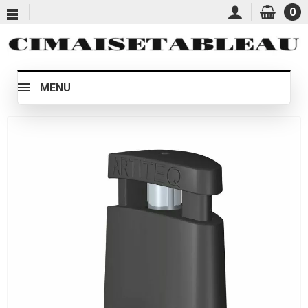
0
MENU