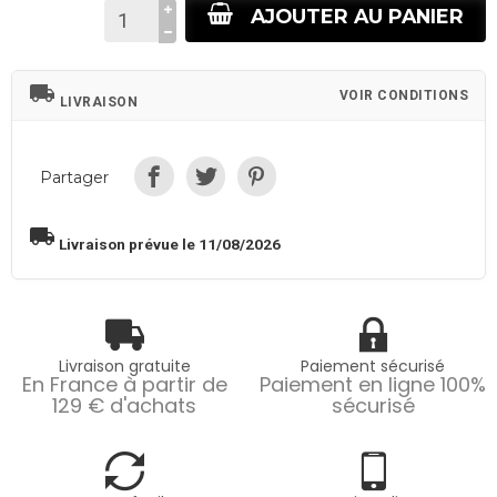
AJOUTER AU PANIER
local_shipping
VOIR CONDITIONS
LIVRAISON
Partager
local_shipping
Livraison prévue le 11/08/2026
Livraison gratuite
Paiement sécurisé
En France à partir de
Paiement en ligne 100%
129 € d'achats
sécurisé