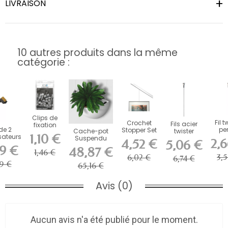
LIVRAISON
10 autres produits dans la même
catégorie :
Clips de
Fil t
Crochet
Fils acier
fixation
de 2
pe
Stopper Set
Cache-pot
twister
pour
1,10 €
sateurs
Micr
Artiteq -
Suspendu
Micro pour
contour
2,
4,52 €
5,06 €
ousse
cima
Bloqueur...
Blanc Artiteq
cimaise (
rail ( par...
9 €
48,87 €
ive...
1
1,46 €
Botaniq...
1...
3,
6,02 €
6,74 €
9 €
65,16 €
Avis (0)
Aucun avis n'a été publié pour le moment.