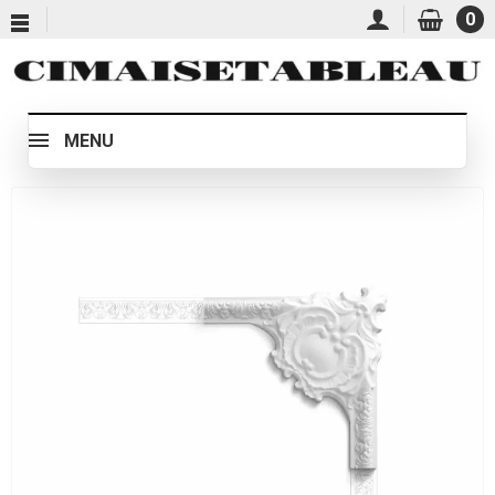
0
MENU