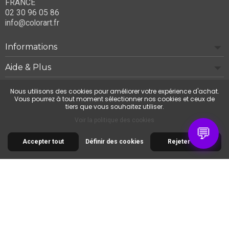
FRANCE
02 30 96 05 86
info@colorart.fr
Informations
Aide & Plus
Notre société
Nous utilisons des cookies pour améliorer votre expérience d'achat.
Vous pourrez à tout moment sélectionner nos cookies et ceux de
tiers que vous souhaitez utiliser.
Contactez-nous
Voir la politique des cookies
💬
Accepter tout
Définir des cookies
Rejeter tout
© 2026 Cimaise Tableau. Tous droits réservés.