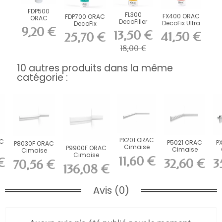
FDP500
FL300
FX400 ORAC
FDP700 ORAC
ORAC
DecoFiller
DecoFix Ultra
DecoFix
DecoFix Pro
9,20 €
270 ml
Power 290 ml
310 ml
13,50 €
41,50 €
25,70 €
18,00 €
10 autres produits dans la même
catégorie :
PX201 ORAC
AC
P5021 ORAC
P
P8030F ORAC
Cimaise
P9900F ORAC
Cimaise
Cimaise
Duropolymer
Cimaise
x
Durofoam
Du
flexible
11,60 €
€
32,60 €
3
L200 x H0,9...
70,56 €
flexible
L200 x H3,1 x...
L2
Durofoam
136,08 €
Durofoam
L200...
L200...
Avis (0)