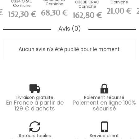
C334 ORAC
C338B ORAC
Corniche
Corniche
Corniche
Corniche
Durofoam
Purotouch
21,00 €
Purotouch
€
68,30 €
Purotouch L200
L200 x H1,3 x...
152,30 €
.
L200 x H2 x...
162,80 €
L200 x H15 x...
x H18,2...
Avis (0)
Aucun avis n'a été publié pour le moment.
Livraison gratuite
Paiement sécurisé
En France à partir de
Paiement en ligne 100%
129 € d'achats
sécurisé
Retours faciles
Service client