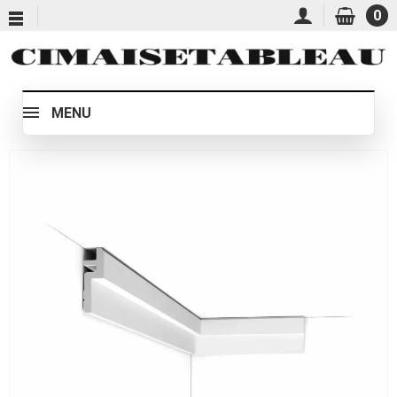
0
MENU