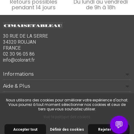
Retours possibles
Du lundi au vendredi
pendant 14 jours
de 9h à 18h
30 RUE DE LA SERRE
34320 ROUJAN
FRANCE
02 30 96 05 86
info@colorart.fr
Informations
Aide & Plus
Notre société
Nous utilisons des cookies pour améliorer votre expérience d'achat.
Vous pourrez à tout moment sélectionner nos cookies et ceux de
tiers que vous souhaitez utiliser.
Contactez-nous
Voir la politique des cookies
💬
Accepter tout
Définir des cookies
Rejeter tout
© 2026 Cimaise Tableau. Tous droits réservés.