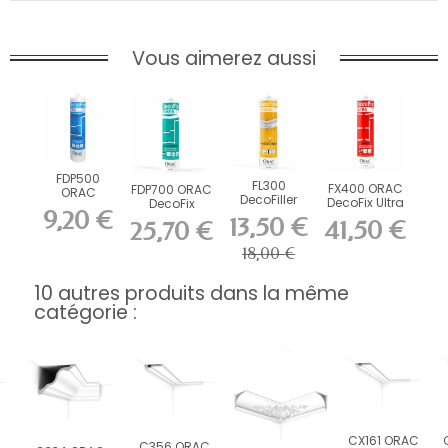
Vous aimerez aussi
FDP500
FL300
FX400 ORAC
FDP700 ORAC
ORAC
DecoFiller
DecoFix Ultra
DecoFix
DecoFix Pro
9,20 €
270 ml
Power 290 ml
310 ml
13,50 €
41,50 €
25,70 €
18,00 €
10 autres produits dans la même
catégorie :
CX161 ORAC
C
C356 ORAC