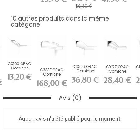
18,00 €
10 autres produits dans la même
catégorie :
CX160 ORAC
CX126 ORAC
CX177 ORAC
C
Corniche
C333F ORAC
Corniche
Corniche
Durofoam
Corniche
13,20 €
Durofoam
Durofoam
L200 x H1,3
00
36,80 €
28,40 €
2
flexible Flex L200
L200 x H8,7 x...
€
L200 x H6 x...
168,00 €
x...
x...
Avis (0)
Aucun avis n'a été publié pour le moment.