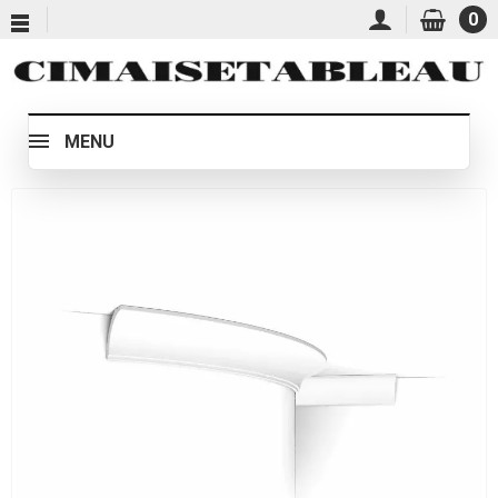
0
MENU