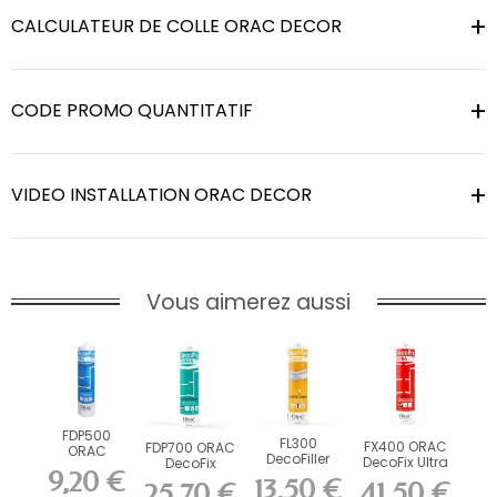
CALCULATEUR DE COLLE ORAC DECOR
CODE PROMO QUANTITATIF
VIDEO INSTALLATION ORAC DECOR
Vous aimerez aussi
FDP500
FL300
FX400 ORAC
FDP700 ORAC
ORAC
DecoFiller
DecoFix Ultra
DecoFix
DecoFix Pro
9,20 €
270 ml
Power 290 ml
310 ml
13,50 €
41,50 €
25,70 €