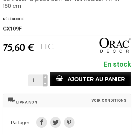
160 cm
RÉFÉRENCE
CX109F
TTC
75,60 €
En stock
AJOUTER AU PANIER
local_shipping
VOIR CONDITIONS
LIVRAISON
Partager