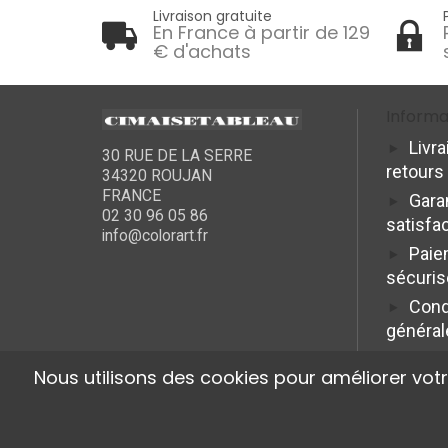
Livraison gratuite
En France à partir de 129
€ d'achats
Informa
Livra
30 RUE DE LA SERRE
retours
34320 ROUJAN
FRANCE
Gara
02 30 96 05 86
satisfa
info@colorart.fr
Paie
sécuris
Cond
général
Nous utilisons des cookies pour améliorer vot