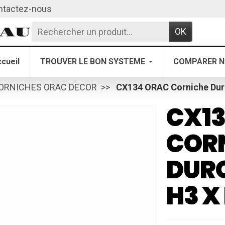
ntactez-nous
OK
cueil
TROUVER LE BON SYSTEME
COMPARER N
ORNICHES ORAC DECOR
CX134 ORAC Corniche Dur
CX1
COR
DURO
H3 X