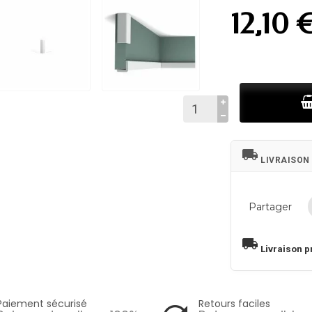
12,10 
local_shipping
LIVRAISON
Partager
local_shipping
Livraison p
Paiement sécurisé
Retours faciles