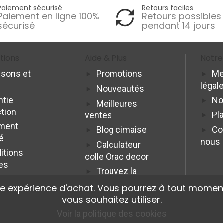
Paiement sécurisé
Retours faciles
Paiement en ligne 100%
Retours possibles
sécurisé
pendant 14 jours
tions
Aide & Plus
Notre
isons et
Promotions
Me
légal
Nouveautés
ntie
No
Meilleures
ction
Pla
ventes
ment
Blog cimaise
Co
é
nous
Calculateur
itions
colle Orac decor
es
Trouvez la
cimaise idéale
re expérience d'achat. Vous pourrez à tout moment
Programme
vous souhaitez utiliser.
Affiliation Pro
Voir la politique des cookies