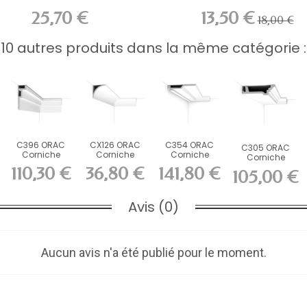
25,70 €
13,50 €
18,00 €
10 autres produits dans la même catégorie :
C396 ORAC
CX126 ORAC
C354 ORAC
C305 ORAC
Corniche
Corniche
Corniche
Corniche
Purotouch
Durofoam
Purotouch
Purotouch L200
110,30 €
36,80 €
141,80 €
105,00 €
L200 x H18,5...
L200 x H8,7 x...
L200 x H4 x...
x H4,7 x...
Avis (0)
Aucun avis n'a été publié pour le moment.