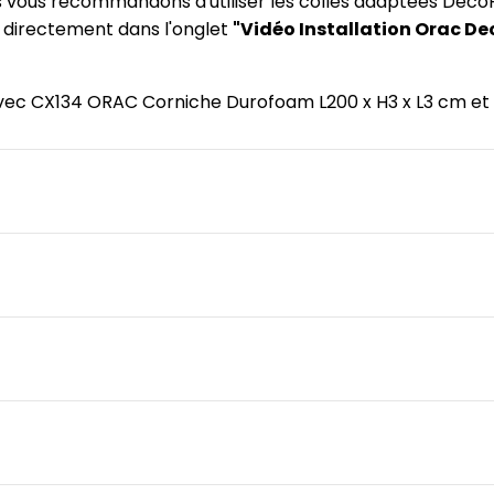
us vous recommandons d'utiliser les colles adaptées DecoF
) directement dans l'onglet
"Vidéo Installation Orac De
 avec CX134 ORAC Corniche Durofoam L200 x H3 x L3 cm et t