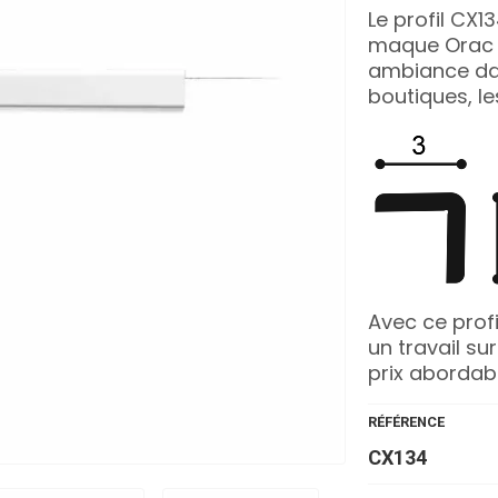
Le profil CX1
maque Orac d
ambiance dan
boutiques, l
Avec ce profi
un travail s
prix abordabl
RÉFÉRENCE
CX134