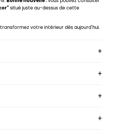
ix.
Bonne nouvelle :
vous pouvez consulter
cor"
situé juste au-dessus de cette
ransformez votre intérieur dès aujourd'hui.