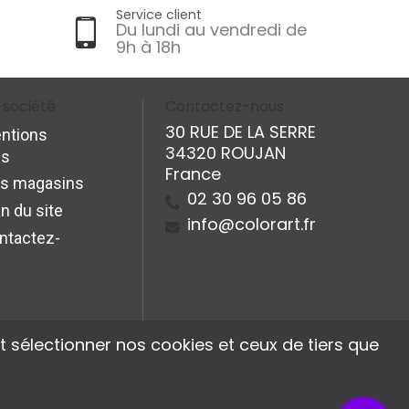
Service client
Du lundi au vendredi de
9h à 18h
 société
Contactez-nous
30 RUE DE LA SERRE
ntions
34320 ROUJAN
es
France
s magasins
02 30 96 05 86
n du site
info@colorart.fr
ntactez-
 sélectionner nos cookies et ceux de tiers que