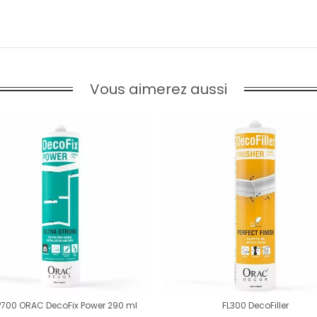
Vous aimerez aussi
P700 ORAC DecoFix Power 290 ml
FL300 DecoFiller