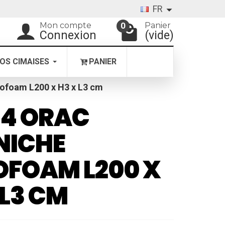
FR
Mon compte
Panier
0
Connexion
(vide)
OS CIMAISES
PANIER
ofoam L200 x H3 x L3 cm
34 ORAC
NICHE
FOAM L200 X
 L3 CM