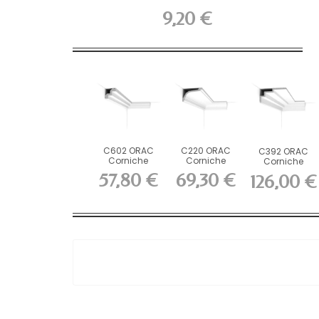
9,20 €
C602 ORAC
C220 ORAC
C392 ORAC
Corniche
Corniche
Corniche
Purotouch
Purotouch
Purotouch L200
57,80 €
69,30 €
126,00 €
L200 x H5,3 x...
L200 x H7,6 x...
x H19 x...