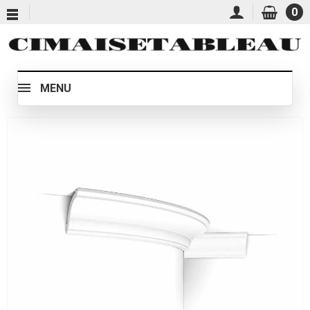
0
MENU