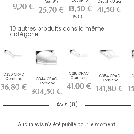
DecoFiller
DecoFix Ultra
DecoFix
DecoFix Pro
9,20 €
270 ml
Power 290 ml
310 ml
13,50 €
41,50 €
25,70 €
18,00 €
10 autres produits dans la même
catégorie :
C215 ORAC
C230 ORAC
C354 ORAC
C
Corniche
Corniche
C344 ORAC
Corniche
Purotouch
Purotouch
Corniche
41,00 €
Purotouch
36,80 €
L200 x H4,7 x...
141,80 €
1
L200 x H2,9 x...
Purotouch L200
L200 x H4 x...
L2
304,50 €
x H27,3...
Avis (0)
Aucun avis n'a été publié pour le moment.