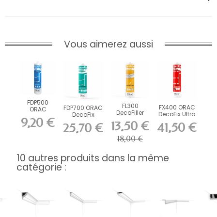
Vous aimerez aussi
FDP500
FL300
FX400 ORAC
FDP700 ORAC
ORAC
DecoFiller
DecoFix Ultra
DecoFix
DecoFix Pro
9,20 €
270 ml
Power 290 ml
310 ml
13,50 €
41,50 €
25,70 €
18,00 €
10 autres produits dans la même
catégorie :