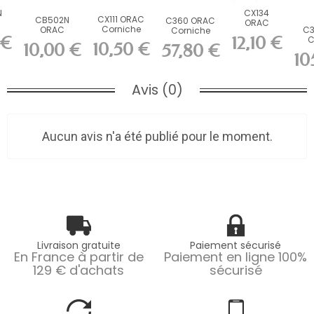
N
CX134
CX111 ORAC
CB502N
C360 ORAC
ORAC
Corniche
ORAC
C3
Corniche
he
Corniche
 €
12,10 €
Durofoam
Corniche
C
Purotouch
Durofoam
10,50 €
10,00 €
57,80 €
L200 x H2,6
non-primed
Puro
L200 x H2,1 x...
d
L200 x H3 x...
10
x...
Durofoam...
x
...
Avis (0)
Aucun avis n'a été publié pour le moment.
Livraison gratuite
Paiement sécurisé
En France à partir de
Paiement en ligne 100%
129 € d'achats
sécurisé