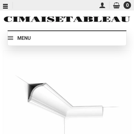
0
MENU