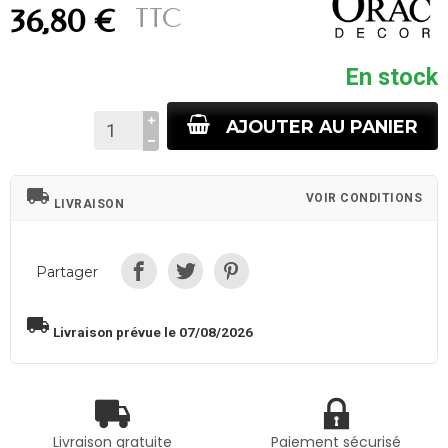
TTC
36,80 €
En stock
AJOUTER AU PANIER
local_shipping
VOIR CONDITIONS
LIVRAISON
Partager
local_shipping
Livraison prévue le 07/08/2026
Livraison gratuite
Paiement sécurisé