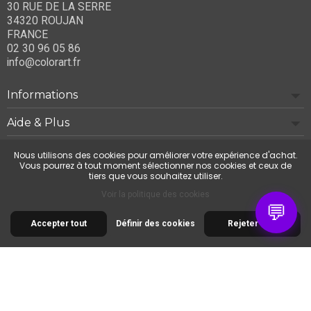
30 RUE DE LA SERRE
34320 ROUJAN
FRANCE
02 30 96 05 86
info@colorart.fr
Informations
Aide & Plus
Notre société
Nous utilisons des cookies pour améliorer votre expérience d'achat.
Vous pourrez à tout moment sélectionner nos cookies et ceux de
tiers que vous souhaitez utiliser.
Contactez-nous
Voir la politique des cookies
💬
Accepter tout
Définir des cookies
Rejeter tout
© 2026 Cimaise Tableau. Tous droits réservés.