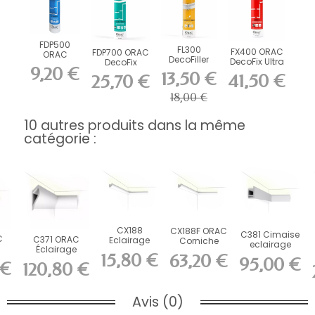
FDP500
FL300
FX400 ORAC
FDP700 ORAC
ORAC
DecoFiller
DecoFix Ultra
DecoFix
DecoFix Pro
9,20 €
270 ml
Power 290 ml
310 ml
13,50 €
41,50 €
25,70 €
18,00 €
10 autres produits dans la même
catégorie :
CX188
CX188F ORAC
C381 Cimaise
C
C371 ORAC
Eclairage
Corniche
eclairage
Éclairage
indirect
flexible
indirect
15,80 €
63,20 €
indirect
95,00 €
Durofoam
Durofoam...
 €
plafond...
120,80 €
.
Purotouch...
L200 x...
Avis (0)