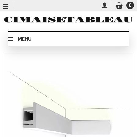
0
MENU