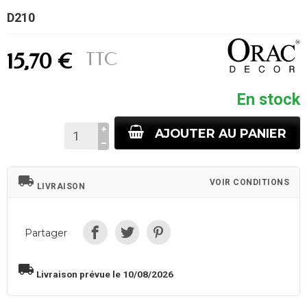
D210
TTC
15,70 €
En stock
AJOUTER AU PANIER
local_shipping
VOIR CONDITIONS
LIVRAISON
Partager
local_shipping
Livraison prévue le 10/08/2026