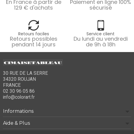
En France à partir de
Paiement en ligne 100%
129 € d'achats
sécurisé
Retours faciles
Service client
Retours possibles
Du lundi au vendredi
pendant 14 jours
de 9h à 18h
30 RUE DE LA SERRE
34320 ROUJAN
FRANCE
02 30 96 05 86
info@colorart.fr
Informations
Aide & Plus