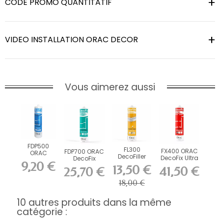
CODE PROMO QUANTITATIF
VIDEO INSTALLATION ORAC DECOR
Vous aimerez aussi
FDP500
FL300
FX400 ORAC
FDP700 ORAC
ORAC
DecoFiller
DecoFix Ultra
DecoFix
DecoFix Pro
9,20 €
270 ml
Power 290 ml
310 ml
13,50 €
41,50 €
25,70 €
18,00 €
10 autres produits dans la même
catégorie :