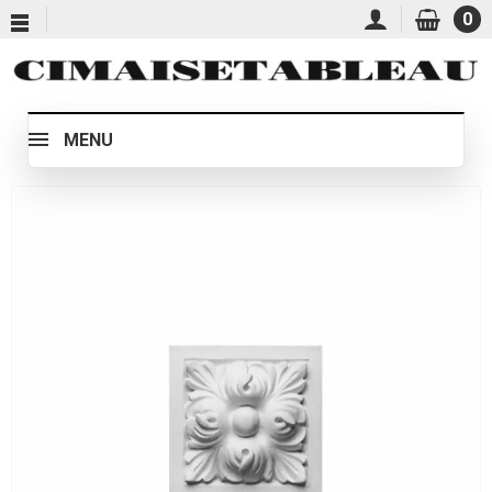
0
MENU