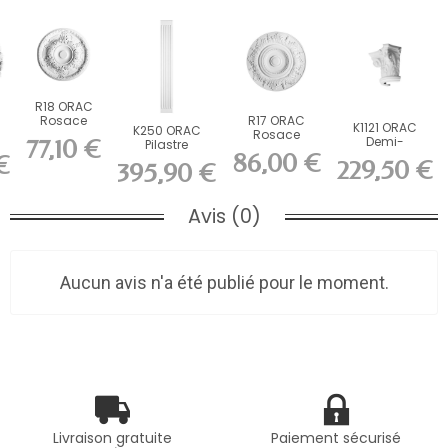
R18 ORAC
Rosace
R17 ORAC
K1121 ORAC
K250 ORAC
Purotouch
Rosace
Demi-
77,10 €
Pilastre
cm
Purotouch cm
cm
chapiteau
86,00 €
€
Durofoam L27 x
229,50 €
395,90 €
Durofoam L36
H200 x...
x...
Avis (0)
Aucun avis n'a été publié pour le moment.
Livraison gratuite
Paiement sécurisé