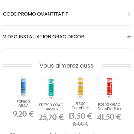
CODE PROMO QUANTITATIF
VIDEO INSTALLATION ORAC DECOR
Vous aimerez aussi
FDP500
FL300
FX400 ORAC
FDP700 ORAC
ORAC
DecoFiller
DecoFix Ultra
DecoFix
DecoFix Pro
9,20 €
270 ml
Power 290 ml
310 ml
13,50 €
41,50 €
25,70 €
18,00 €