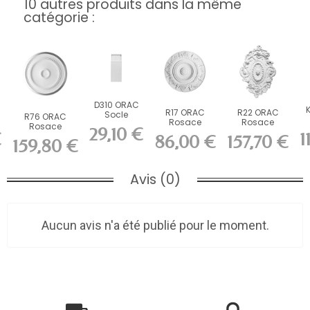
10 autres produits dans la même
catégorie :
D310 ORAC
R17 ORAC
R22 ORAC
Socle
R76 ORAC
Rosace
Rosace
Durofoam
Rosace
29,10 €
Purotouch cm
Purotouch cm
L9,5 x H24,9
€
1
Purotouch cm
86,00 €
157,70 €
L
159,80 €
x...
Avis (0)
Aucun avis n'a été publié pour le moment.