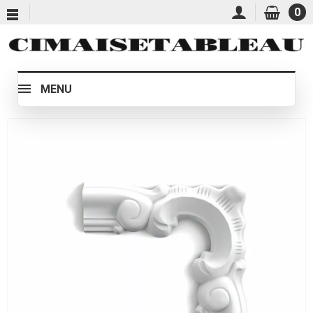
0
MENU