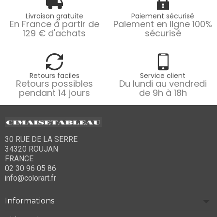
Livraison gratuite
Paiement sécurisé
En France à partir de
Paiement en ligne 100%
129 € d'achats
sécurisé
Retours faciles
Service client
Retours possibles
Du lundi au vendredi
pendant 14 jours
de 9h à 18h
30 RUE DE LA SERRE
34320 ROUJAN
FRANCE
02 30 96 05 86
info@colorart.fr
Informations