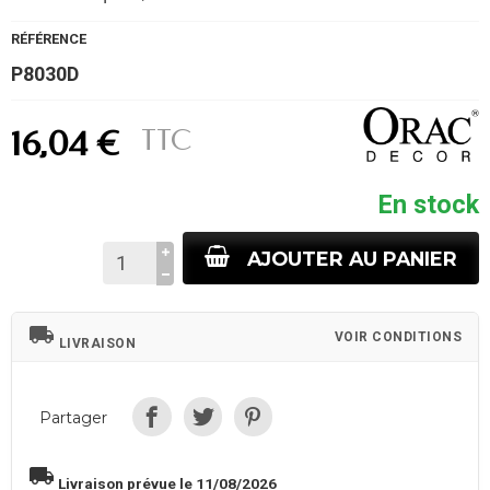
RÉFÉRENCE
P8030D
TTC
16,04 €
En stock
AJOUTER AU PANIER
local_shipping
VOIR CONDITIONS
LIVRAISON
Partager
local_shipping
Livraison prévue le 11/08/2026