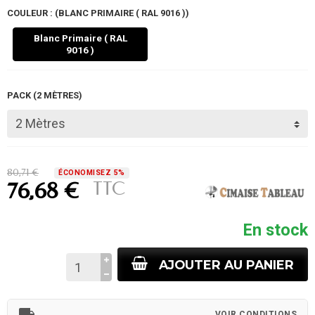
COULEUR : (BLANC PRIMAIRE ( RAL 9016 ))
Blanc Primaire ( RAL
9016 )
PACK (2 MÈTRES)
80,71 €
ÉCONOMISEZ 5%
TTC
76,68 €
En stock
AJOUTER AU PANIER
local_shipping
VOIR CONDITIONS