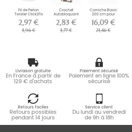
Fil de Perlon
Crochet
Corniche Basic
Twister Click2Fix
Autobloquant
200 cm pour
Artiteq 2...
Artiteq 15 kg
deco rail
2,97 €
2,83 €
16,09 €
pour...
3,96 €
3,77 €
21,46 €
Livraison gratuite
Paiement sécurisé
En France à partir de
Paiement en ligne 100%
129 € d'achats
sécurisé
Retours faciles
Service client
Retours possibles
Du lundi au vendredi
pendant 14 jours
de 9h à 18h