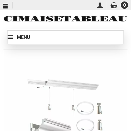
0
MENU