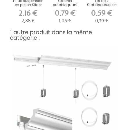
Fil de suspension
Crochet
Lot de 2
en perlon Slider
Autobloquant
Stabilisateurs en
Artiteq
Artiteq 4 kg pour...
Mousse
2,16 €
0,79 €
0,59 €
Adhésive...
2,88 €
1,06 €
0,79 €
1 autre produit dans la même
catégorie :