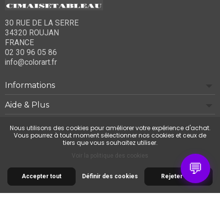
30 RUE DE LA SERRE
34320 ROUJAN
FRANCE
02 30 96 05 86
info@colorart.fr
Informations
Aide & Plus
Notre société
Nous utilisons des cookies pour améliorer votre expérience d'achat.
Vous pourrez à tout moment sélectionner nos cookies et ceux de
tiers que vous souhaitez utiliser.
Contactez-nous
Voir la politique des cookies
💬
Accepter tout
Définir des cookies
Rejeter tout
© 2026 Cimaise Tableau. Tous droits réservés.