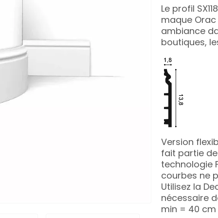
Le profil SX1
maque Orac d
ambiance dan
boutiques, l
Version flexib
fait partie d
technologie F
courbes ne 
Utilisez la De
nécessaire de
min = 40 cm