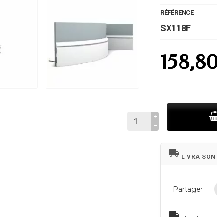
RÉFÉRENCE
SX118F
158,8
local_shipping
LIVRAISON
Partager
local_shipping