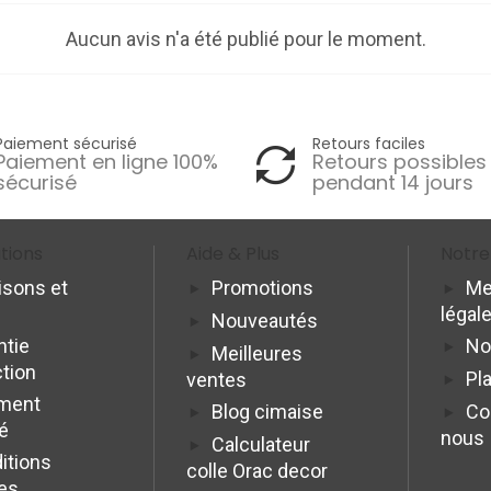
Aucun avis n'a été publié pour le moment.
Paiement sécurisé
Retours faciles
Paiement en ligne 100%
Retours possibles
sécurisé
pendant 14 jours
tions
Aide & Plus
Notre
isons et
Promotions
Me
légal
Nouveautés
ntie
No
Meilleures
ction
Pla
ventes
ment
Blog cimaise
Co
é
nous
Calculateur
itions
colle Orac decor
es