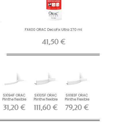
FX400 ORAC DecoFix Ultra 270 ml
41,50 €
SX194F ORAC
SX105F ORAC
SX183F ORAC
Plinthe flexible
Plinthe flexible
Plinthe Flexible
Flex L200 x...
Flex L200 x...
Flex L200 x...
31,20 €
111,60 €
79,20 €