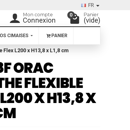
FR
Mon compte
Panier
0
Connexion
(vide)
OS CIMAISES
PANIER
e Flex L200 x H13,8 x L1,8 cm
8F ORAC
THE FLEXIBLE
 L200 X H13,8 X
 CM