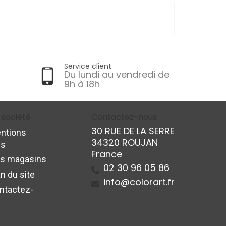
Service client
Du lundi au vendredi de
9h à 18h
 société
Contactez-nous
30 RUE DE LA SERRE
ntions
34320 ROUJAN
es
France
s magasins
02 30 96 05 86
n du site
info@colorart.fr
ntactez-