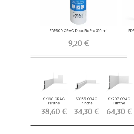
FDP500 ORAC DecoFix Pro 310 ml
FD
9,20 €
SX168 ORAC
SX155 ORAC
SX207 ORAC
Plinthe
Plinthe
Plinthe
Duropolymer
Duropolymer
Duropolymer
38,60 €
34,30 €
64,30 €
L200 x...
L200 x...
L200 x H25...