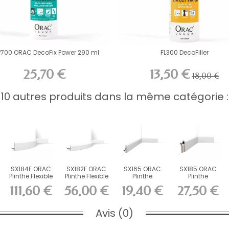
P700 ORAC DecoFix Power 290 ml
FL300 DecoFiller
25,70 €
13,50 €
18,00 €
10 autres produits dans la même catégorie :
SX184F ORAC
SX182F ORAC
SX165 ORAC
SX185 ORAC
Plinthe Flexible
Plinthe Flexible
Plinthe
Plinthe
Flex L200 x...
Flex L200 x...
Duropolymer
Duropolymer
111,60 €
56,00 €
19,40 €
27,50 €
L200 x H6,9...
L200 x H12...
Avis (0)