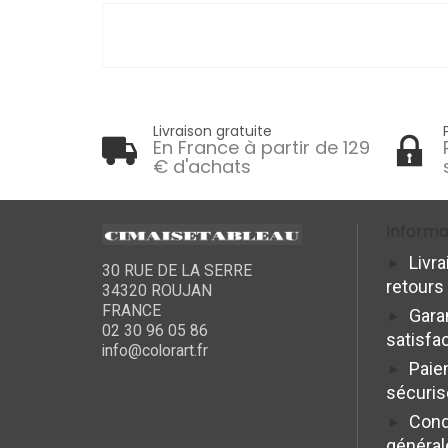
Livraison gratuite
En France à partir de 129
€ d'achats
Informa
Livra
30 RUE DE LA SERRE
retours
34320 ROUJAN
FRANCE
Gara
02 30 96 05 86
satisfa
info@colorart.fr
Paie
sécuris
Cond
général