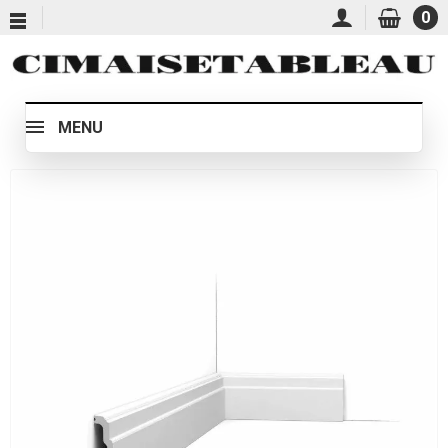
0
MENU