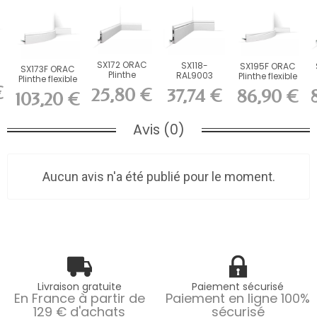
SX172 ORAC
SX118-
SX195F ORAC
SX173F ORAC
Plinthe
RAL9003
Plinthe flexible
Plinthe flexible
r
Duropolymer
ORAC Plinthe
Flex L200 x...
€
Flex L200 x...
25,80 €
37,74 €
86,90 €
103,20 €
L200 x H8,5...
Duropolymer...
Avis (0)
Aucun avis n'a été publié pour le moment.
Livraison gratuite
Paiement sécurisé
En France à partir de
Paiement en ligne 100%
129 € d'achats
sécurisé