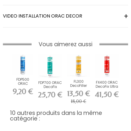
VIDEO INSTALLATION ORAC DECOR
Vous aimerez aussi
FDP500
FL300
FX400 ORAC
FDP700 ORAC
ORAC
DecoFiller
DecoFix Ultra
DecoFix
DecoFix Pro
9,20 €
270 ml
Power 290 ml
310 ml
13,50 €
41,50 €
25,70 €
18,00 €
10 autres produits dans la même
catégorie :