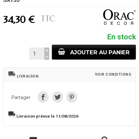
TTC
34,30 €
En stock
AJOUTER AU PANIER
local_shipping
VOIR CONDITIONS
LIVRAISON
Partager
local_shipping
Livraison prévue le 11/08/2026