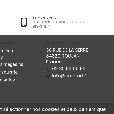
Service client
Du lundi au vendredi de
9h à 18h
 société
Contactez-nous
30 RUE DE LA SERRE
ntions
34320 ROUJAN
es
France
s magasins
02 30 96 05 86
n du site
info@colorart.fr
ntactez-
 sélectionner nos cookies et ceux de tiers que