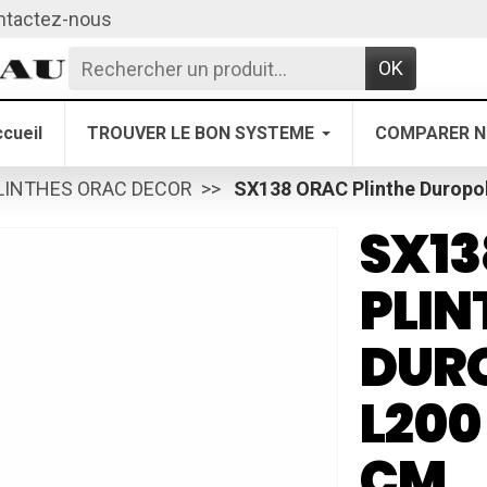
ntactez-nous
OK
cueil
TROUVER LE BON SYSTEME
COMPARER N
LINTHES ORAC DECOR
SX138 ORAC Plinthe Duropol
SX13
PLIN
DUR
L200 
CM