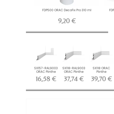
FDP500 ORAC DecoFix Pro 310 ml
FD
9,20 €
SX157-RAL9003
SX118-RAL9003
SX118 ORAC
ORAC Plinthe
ORAC Plinthe
Plinthe
RAL9003...
Duropolymer...
Duropolymer
16,58 €
37,74 €
39,70 €
L200 x...