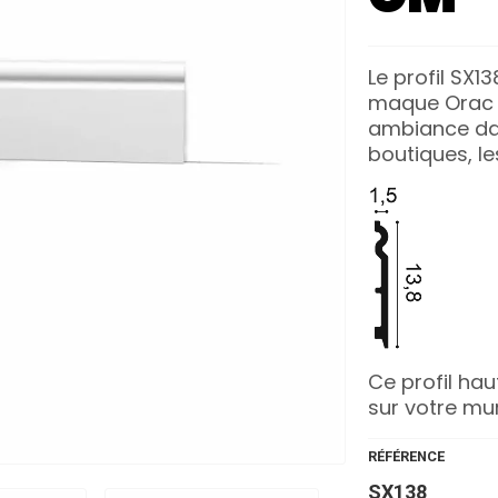
Le profil SX1
maque Orac d
ambiance dan
boutiques, l
Ce profil hau
sur votre mur
RÉFÉRENCE
SX138