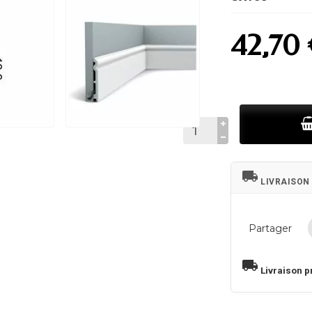
42,70
local_shipping
LIVRAISON
Partager
local_shipping
Livraison p