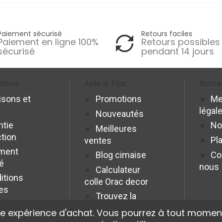
Paiement sécurisé
Retours faciles
Paiement en ligne 100%
Retours possibles
sécurisé
pendant 14 jours
tions
Aide & Plus
Notre
isons et
Promotions
Me
légal
Nouveautés
ntie
No
Meilleures
ction
Pla
ventes
ment
Blog cimaise
Co
é
nous
Calculateur
itions
colle Orac decor
es
Trouvez la
cimaise idéale
re expérience d'achat. Vous pourrez à tout moment