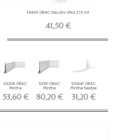
FX400 ORAC DecoFix Ultra 270 ml
41,50 €
SX206 ORAC
SX191 ORAC
SX194F ORAC
Plinthe
Plinthe
Plinthe flexible
Duropolymer
Duropolymer
Flex L200 x...
53,60 €
80,20 €
31,20 €
L200 x H18...
L200 x H21...