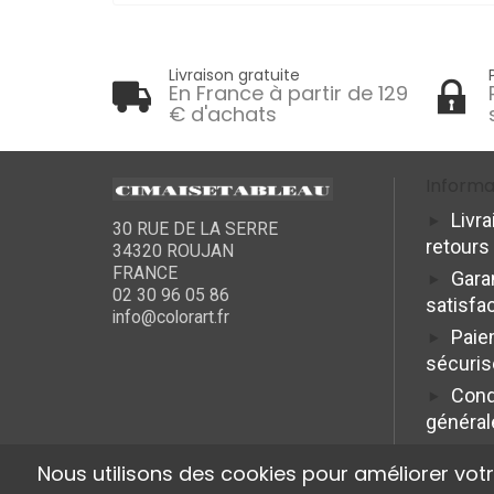
Livraison gratuite
En France à partir de 129
€ d'achats
Informa
Livra
30 RUE DE LA SERRE
retours
34320 ROUJAN
FRANCE
Gara
02 30 96 05 86
satisfa
info@colorart.fr
Paie
sécuris
Cond
général
Nous utilisons des cookies pour améliorer vot