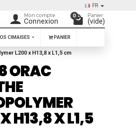
FR
Mon compte
Panier
0
Connexion
(vide)
OS CIMAISES
PANIER
ymer L200 x H13,8 x L1,5 cm
8 ORAC
THE
OPOLYMER
X H13,8 X L1,5