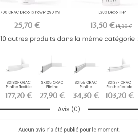
P700 ORAC DecoFix Power 290 ml
FL300 DecoFiller
25,70 €
13,50 €
18,00 €
10 autres produits dans la même catégorie :
SX180F ORAC
SX105 ORAC
SX155 ORAC
SX137F ORAC
Plinthe flexible
Plinthe
Plinthe
Plinthe flexible
Flex L200 x...
Duropolymer
Duropolymer
Flex L200 x...
177,20 €
27,90 €
34,30 €
103,20 €
L200 x H11...
L200 x...
Avis (0)
Aucun avis n'a été publié pour le moment.