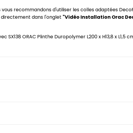
us vous recommandons d'utiliser les colles adaptées DecoF
) directement dans l'onglet
"Vidéo Installation Orac De
 avec SX138 ORAC Plinthe Duropolymer L200 x H13,8 x L1,5 c