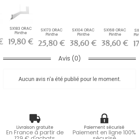
SX183 ORAC
SX173 ORAC
SX104 ORAC
SX168 ORAC
SX
Plinthe
Plinthe
Plinthe
Plinthe
Pli
he
Duropolymer
Duropolymer
Duropolymer
Duropolymer
Fl
€
19,80 €
25,80 €
38,60 €
38,60 €
1
L200 x H7,5...
L200 x H10...
L200 x...
L200 x...
Avis (0)
Aucun avis n'a été publié pour le moment.
Livraison gratuite
Paiement sécurisé
En France à partir de
Paiement en ligne 100%
129 € d'achats
sécurisé