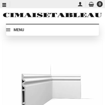
0
MENU