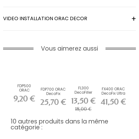
VIDEO INSTALLATION ORAC DECOR
Vous aimerez aussi
FDP500
FL300
FX400 ORAC
FDP700 ORAC
ORAC
DecoFiller
DecoFix Ultra
DecoFix
DecoFix Pro
9,20 €
270 ml
Power 290 ml
310 ml
13,50 €
41,50 €
25,70 €
18,00 €
10 autres produits dans la même
catégorie :