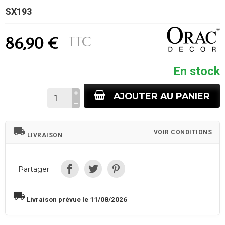
SX193
TTC
86,90 €
En stock
AJOUTER AU PANIER
local_shipping
VOIR CONDITIONS
LIVRAISON
Partager
local_shipping
Livraison prévue le 11/08/2026