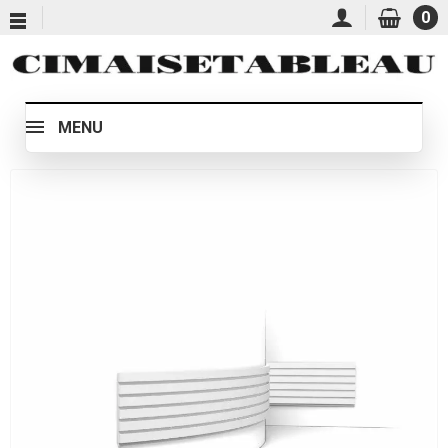
0
MENU