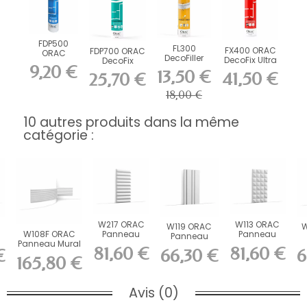
FDP500
FL300
FX400 ORAC
FDP700 ORAC
ORAC
DecoFiller
DecoFix Ultra
DecoFix
DecoFix Pro
9,20 €
270 ml
Power 290 ml
310 ml
13,50 €
41,50 €
25,70 €
18,00 €
10 autres produits dans la même
catégorie :
W217 ORAC
W113 ORAC
W119 ORAC
W
W108F ORAC
Panneau
Panneau
Panneau
Panneau Mural
mural 3D
mural 3D
mural 3D
81,60 €
81,60 €
€
66,30 €
6
FLEX 3D Flex
Purotouch
Purotouch
Purotouch
165,80 €
L200...
L200...
L200...
L200...
Avis (0)