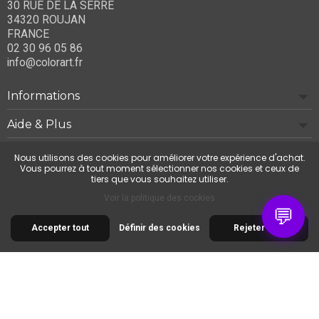
30 RUE DE LA SERRE
34320 ROUJAN
FRANCE
02 30 96 05 86
info@colorart.fr
Informations
Aide & Plus
Notre société
Nous utilisons des cookies pour améliorer votre expérience d'achat.
Vous pourrez à tout moment sélectionner nos cookies et ceux de
tiers que vous souhaitez utiliser.
Contactez-nous
Voir la politique des cookies
💬
Accepter tout
Définir des cookies
Rejeter tout
© 2026 Cimaise Tableau. Tous droits réservés.