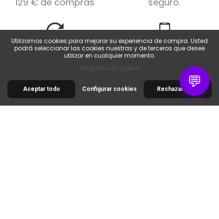
129 € de compras
seguro.
Utilizamos cookies para mejorar su experiencia de compra. Usted
Devoluciones fáciles
Servicio al cliente
podrá seleccionar las cookies nuestras y de terceros que desee
Devoluciones posibles
De lunes a viernes de
utilizar en cualquier momento.
dentro de los 14 días.
9 a 18 horas.
Ver política de cookies
💬
Aceptar todo
Configurar cookies
Rechazar todo
30 RUE DE LA SERRE
34320 ROUJAN
FRANCE
00 33 2 30 96 05 86
info@colorart.fr
Informations
Nos produits
Notre société