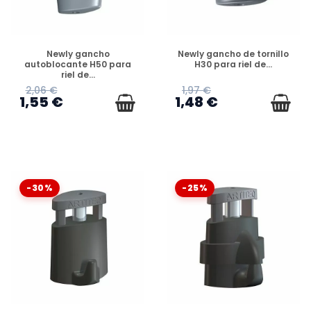
DISPONIBLE
DISPONIBLE
Newly gancho
Newly gancho de tornillo
autoblocante H50 para
H30 para riel de...
riel de...
2,06 €
1,97 €
1,55 €
1,48 €
-30%
-25%