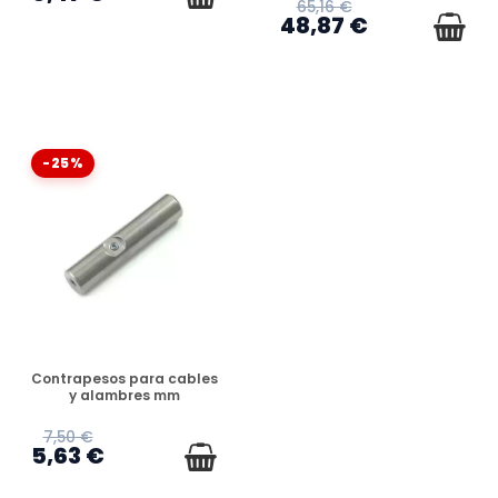
65,16 €
48,87 €
-25%
DISPONIBLE
Contrapesos para cables
y alambres mm
7,50 €
5,63 €