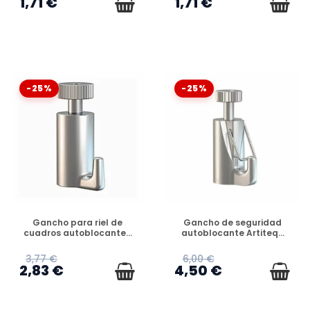
1,71 €
1,71 €
-25%
-25%
DISPONIBLE
DISPONIBLE
Gancho para riel de
Gancho de seguridad
cuadros autoblocante...
autoblocante Artiteq...
3,77 €
6,00 €
2,83 €
4,50 €