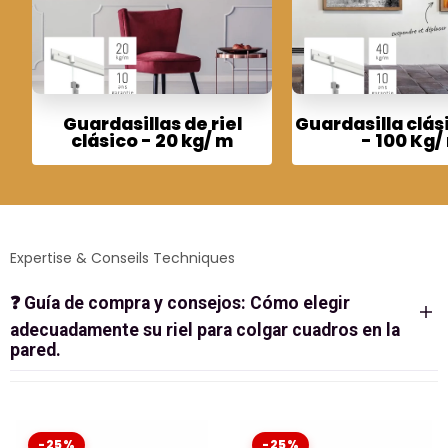
Guardasillas de riel
Guardasilla clás
clásico - 20 kg/ m
- 100 Kg/
Expertise & Conseils Techniques
❓
Guía de compra y consejos: Cómo elegir
adecuadamente su riel para colgar cuadros en la
pared.
LA BARRA DE SOPORTE CON
VARILLAS: LA SOLUCIÓN RESISTENTE
PARA MUSEOS Y GALERÍAS.
-25%
-25%