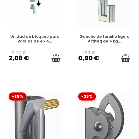
DISPONIBLE
DISPONIBLE
Unidad de bloqueo para
Gancho de tornillo ligero
varillas de 4 x 4...
Artiteq de 4 kg...
2,77 €
1,20 €
2,08 €
0,90 €
-25%
-25%