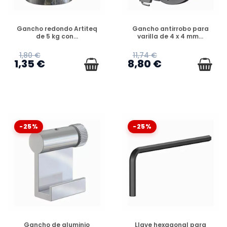
DISPONIBLE
DISPONIBLE
Gancho redondo Artiteq
Gancho antirrobo para
de 5 kg con...
varilla de 4 x 4 mm...
1,80 €
11,74 €
1,35 €
8,80 €
-25%
-25%
DISPONIBLE
DISPONIBLE
Gancho de aluminio
Llave hexagonal para