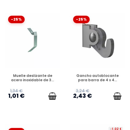
-25%
-25%
DISPONIBLE
DISPONIBLE
Muelle deslizante de
Gancho autoblocante
acero inoxidable de 3...
para barra de 4 x 4...
1,34 €
3,24 €
1,01 €
2,43 €
-1,02 €