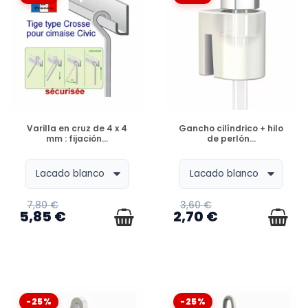
DISPONIBLE
DISPONIBLE
Varilla en cruz de 4 x 4
Gancho cilíndrico + hilo
mm : fijación...
de perlón...
7,80 €
3,60 €
5,85 €
2,70 €
-25%
-25%