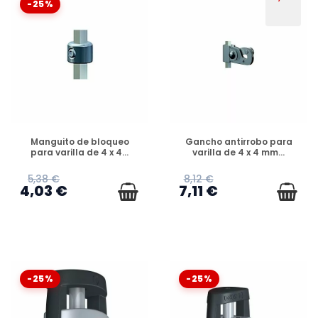
-25%
DISPONIBLE
DISPONIBLE
Manguito de bloqueo
Gancho antirrobo para
para varilla de 4 x 4...
varilla de 4 x 4 mm...
5,38 €
8,12 €
4,03 €
7,11 €
-25%
-25%