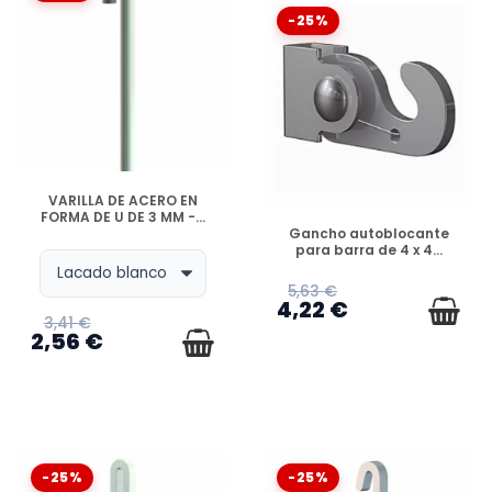
-25%
DISPONIBLE
VARILLA DE ACERO EN
FORMA DE U DE 3 MM -...
DISPONIBLE
Gancho autoblocante
para barra de 4 x 4...
5,63 €
4,22 €
3,41 €
2,56 €
-25%
-25%