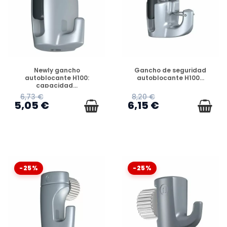
DISPONIBLE
DISPONIBLE
Newly gancho
Gancho de seguridad
autoblocante H100:
autoblocante H100...
capacidad...
6,73 €
8,20 €
5,05 €
6,15 €
-25%
-25%