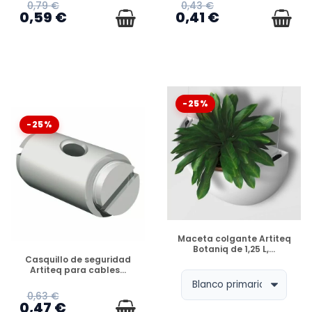
0,79 €
0,43 €
0,59 €
0,41 €
-25%
-25%
DISPONIBLE
Maceta colgante Artiteq
Botaniq de 1,25 L,...
DISPONIBLE
Casquillo de seguridad
Artiteq para cables...
0,63 €
0,47 €