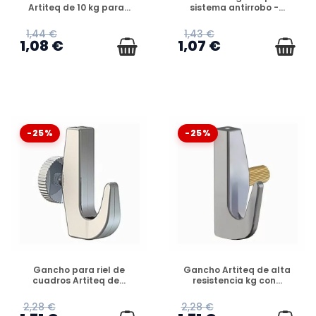
Artiteq de 10 kg para...
sistema antirrobo -...
1,44 €
1,43 €
1,08 €
1,07 €
-25%
-25%
DISPONIBLE
DISPONIBLE
Gancho para riel de
Gancho Artiteq de alta
cuadros Artiteq de...
resistencia kg con...
2,28 €
2,28 €