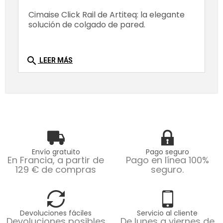
Cimaise Click Rail de Artiteq: la elegante
solución de colgado de pared.
search
LEER MÁS
Envío gratuito
Pago seguro
En Francia, a partir de
Pago en línea 100%
129 € de compras
seguro.
Devoluciones fáciles
Servicio al cliente
Devoluciones posibles
De lunes a viernes de