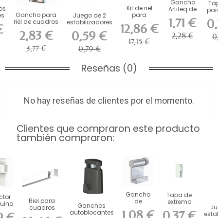
Gancho
Tap
Kit de riel
os
Artiteq de
para
Gancho para
para
es
Juego de 2
alta
cu
1,71 €
0,
riel de cuadros
cuadros
s
estabilizadores
resistencia
Ar
12,86 €
€
autoblocante...
Artiteq
de espuma...
kg con...
2,83 €
0,59 €
2,28 €
Click...
0
17,15 €
3,77 €
0,79 €
Reseñas (0)
No hay reseñas de clientes por el momento.
Clientes que compraron este producto
también compraron:
Gancho
Tapa de
ctor
Riel para
de
extremo
uina
Ganchos
Ju
cuadros
aluminio
para riel de
el de
1,08 €
0,37 €
autoblocantes
esta
9 €
MiniClick R10
Artiteq de
cuadros
s...