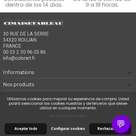
dentro de los 14 días.
9 a 18 horas.
30 RUE DE LA SERRE
34320 ROUJAN
FRANCE
00 33 2 30 96 05 86
info@colorart.fr
Informations
Nos produits
Notre société
Utilizamos cookies para mejorar su experiencia de compra. Usted
podrá seleccionar las cookies nuestras y de terceros que desee
utilizar en cualquier momento.
Contáctenos
Ver política de cookies
💬
Aceptar todo
Configurar cookies
Rechazar todo
© 2026 Cimaise Tableau. Tous droits réservés.