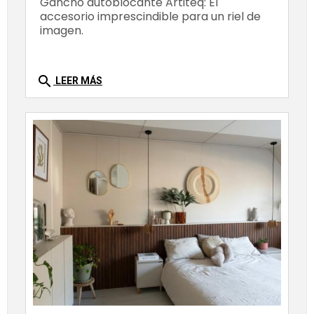
Gancho autoblocante Artiteq: El
accesorio imprescindible para un riel de
imagen.
search
LEER MÁS