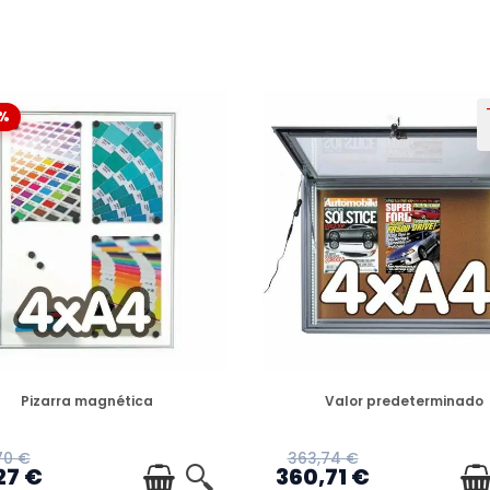
%
PREORDEN
PREORDEN
Pizarra magnética
Valor predeterminado
70 €
363,74 €
27 €
360,71 €