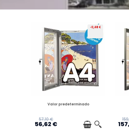
-0,48 €
PREORDEN
Valor predeterminado
57,10 €
159
56,62 €
157