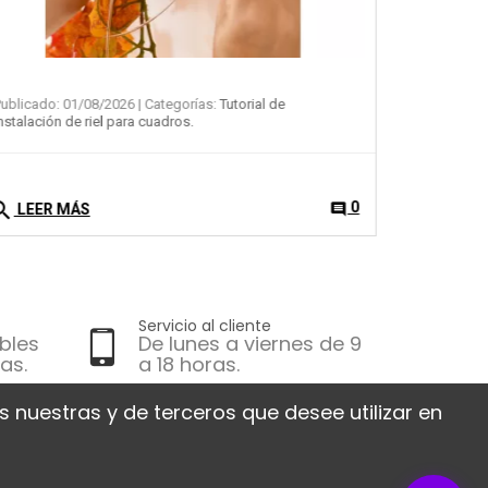
Servicio al cliente
bles
De lunes a viernes de 9
as.
a 18 horas.
 nuestras y de terceros que desee utilizar en
 société
Contáctenos
30 RUE DE LA SERRE
isos legales