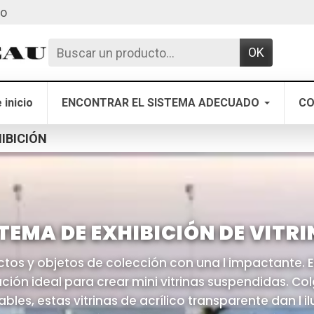
to
OK
 inicio
ENCONTRAR EL SISTEMA ADECUADO
CO
HIBICIÓN
TEMA DE EXHIBICIÓN DE VITR
ctos y objetos de colección con una l impactante. 
ución ideal para crear mini vitrinas suspendidas. Co
les, estas vitrinas de acrílico transparente dan l i