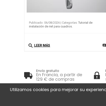
de
Publicado: 02/08/2026
| Categorías:
Tutorial de
instalación de riel para cuadros.
search
0
comment
commen
LEER MÁS
Envío gratuito
En Francia, a partir de
129 € de compras
Utilizamos cookies para mejorar su experienc
Informa
Entr
30 RUE DE LA SERRE