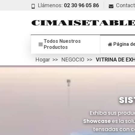
Llámenos:
02 30 96 05 86
Contac
Todos Nuestros
Página de
Productos
Hogar
NEGOCIO
VITRINA DE EX
SIS
Exhiba sus produ
Showcase
es la sol
tensadas con cab