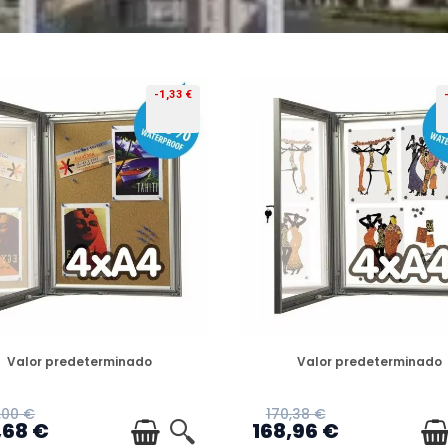
-1,33 €
PREORDEN
PREORDEN
Valor predeterminado
Valor predeterminado
,00 €
170,38 €
,68 €
168,96 €