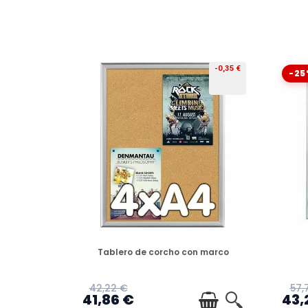
-0,35 €
-25
PREORDEN
Tablero de corcho con marco
42,22 €
57,
41,86 €
43,