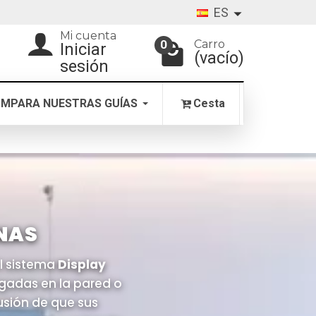
ES
Mi cuenta
Carro
0
Iniciar
(vacío)
sesión
MPARA NUESTRAS GUÍAS
Cesta
INAS
El sistema
Display
lgadas en la pared o
lusión de que sus