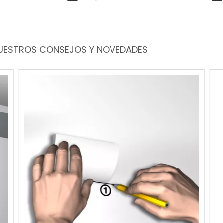
 NUESTROS CONSEJOS Y NOVEDADES
P
i
se