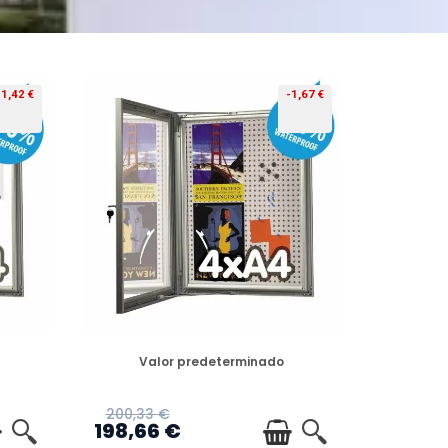
-1,42 €
-1,67 €
PREORDEN
Valor predeterminado
200,33 €
198,66 €