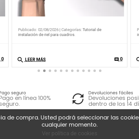
Publicado: 01/08/2026
| Categorías:
Tutorial de
instalación de riel para cuadros.
search
0
0
t
comment
LEER MÁS
Pago seguro
Devoluciones fáciles
Pago en línea 100%
Devoluciones posi
seguro.
dentro de los 14 dí
ia de compra. Usted podrá seleccionar las cookies
tions
Nos produits
Notre
cualquier momento.
Ver política de cookies
egas y
Promociones
Av