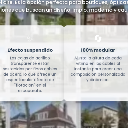
el aire. Es la opción perfecta para boutiques, ópticas
iones que buscan un diseño limpio, moderno y cau
✨
🔄
Efecto suspendido
100% modular
Las cajas de acrílico
Ajusta la altura de cada
transparente están
vitrina en los cables al
sostenidas por finos cables
instante para crear una
de acero, lo que ofrece un
composición personalizada
espectacular efecto de
y dinámica.
"flotación" en el
escaparate.