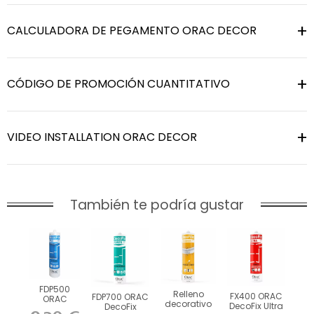
CALCULADORA DE PEGAMENTO ORAC DECOR
CÓDIGO DE PROMOCIÓN CUANTITATIVO
VIDEO INSTALLATION ORAC DECOR
También te podría gustar
FDP500
Relleno
FX400 ORAC
FDP700 ORAC
ORAC
decorativo
DecoFix Ultra
DecoFix
DecoFix Pro
FL300