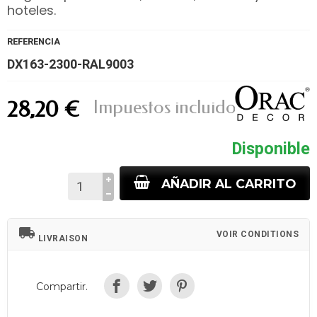
hoteles.
REFERENCIA
DX163-2300-RAL9003
Impuestos incluidos
28,20 €
Disponible
AÑADIR AL CARRITO
local_shipping
VOIR CONDITIONS
LIVRAISON
Compartir.