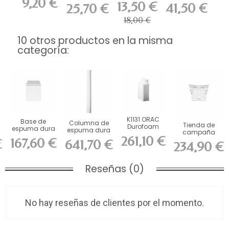
9,20 €
270 ml
Power 290 ml
310 ml
13,50 €
41,50 €
25,70 €
18,00 €
10 otros productos en la misma
categoría:
K1131 ORAC
Base de
Columna de
Tienda de
Durofoam
espuma dura
3
espuma dura
campaña
media base
ORAC K254 L39
ORAC K1102 L22
261,10 €
ORAC
167,60 €
€
L35 x H57,5...
641,70 €
x Al53,5...
234,90 €
x...
Durofoam
K251...
Reseñas (0)
No hay reseñas de clientes por el momento.