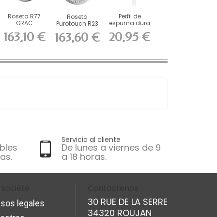
Roseta R77
Perfil de
Roseta
ORAC
espuma dura
Purotouch R23
Purotouch cm
ORAC...
ORAC cm
163,10 €
20,95 €
163,60 €
Servicio al cliente
bles
De lunes a viernes de 9
as.
a 18 horas.
 société
Contáctenos
30 RUE DE LA SERRE
isos legales
34320 ROUJAN