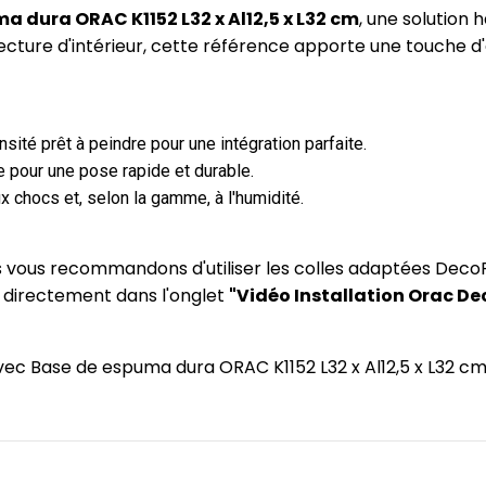
a dura ORAC K1152 L32 x Al12,5 x L32 cm
, une solutio
ecture d'intérieur, cette référence apporte une touche d
ité prêt à peindre pour une intégration parfaite.
 pour une pose rapide et durable.
x chocs et, selon la gamme, à l'humidité.
us vous recommandons d'utiliser les colles adaptées DecoF
) directement dans l'onglet
"Vidéo Installation Orac De
 avec Base de espuma dura ORAC K1152 L32 x Al12,5 x L32 c