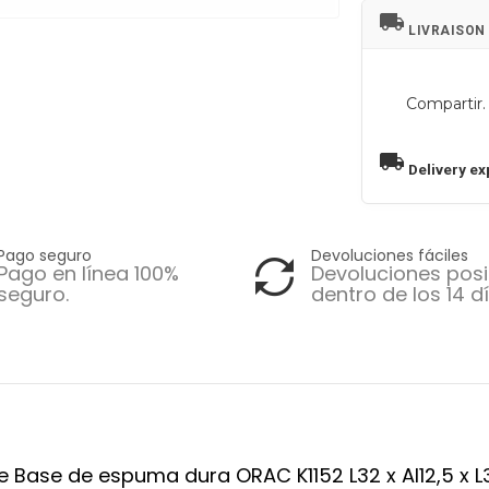
local_shipping
LIVRAISON
Compartir.
local_shipping
Delivery ex
Pago seguro
Devoluciones fáciles
Pago en línea 100%
Devoluciones posi
seguro.
dentro de los 14 dí
ce Base de espuma dura ORAC K1152 L32 x Al12,5 x 