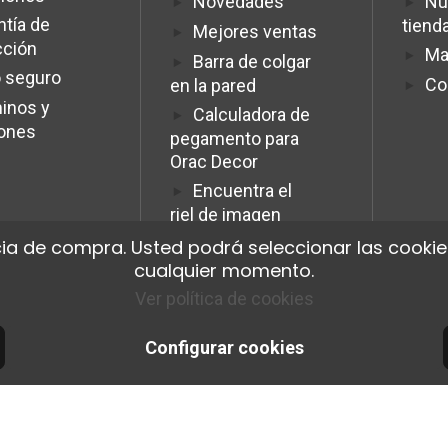
Novedades
Nu
ntía de
tiend
Mejores ventas
cción
Ma
Barra de colgar
 seguro
Co
en la pared
inos y
Calculadora de
iones
pegamento para
Orac Decor
Encuentra el
riel de imagen
ideal.
ia de compra. Usted podrá seleccionar las cookies
Programme
cualquier momento.
Affiliation Pro
Ver política de cookies
Configurar cookies
© 2026 Cimaise Tableau. Tous droits réservés.