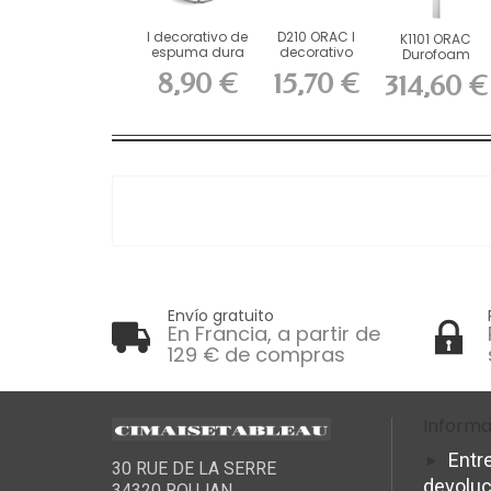
l decorativo de
D210 ORAC l
K1101 ORAC
espuma dura
decorativo
Durofoam
ORAC P20
Durofoam L9,6
media
8,90 €
15,70 €
314,60 €
x...
columna L22
x...
Envío gratuito
En Francia, a partir de
129 € de compras
Informa
Entr
30 RUE DE LA SERRE
devolu
34320 ROUJAN