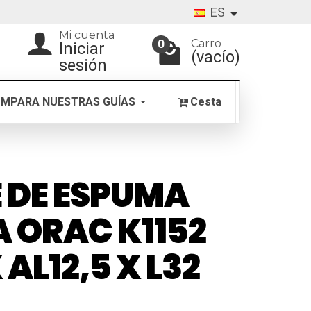
ES
Mi cuenta
Carro
0
Iniciar
(vacío)
sesión
MPARA NUESTRAS GUÍAS
Cesta
 DE ESPUMA
 ORAC K1152
 AL12,5 X L32