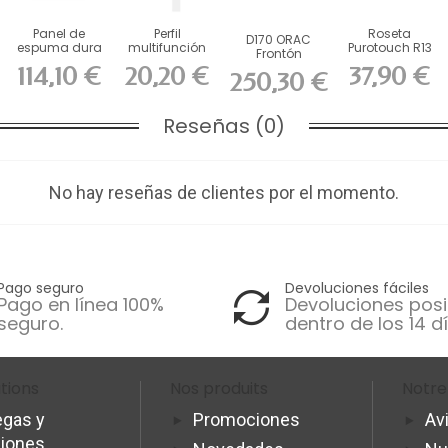
Panel de
Perfil
Roseta
D170 ORAC
espuma dura
multifunción
Purotouch R13
Frontón
ORAC D503
ORAC
ORAC cm
Durofoam L105
114,10 €
20,20 €
37,90 €
250,30 €
(largo 55 x...
Durofoam...
x H24,5 x...
Reseñas (0)
No hay reseñas de clientes por el momento.
Pago seguro
Devoluciones fáciles
Pago en línea 100%
Devoluciones posi
seguro.
dentro de los 14 dí
tions
Nos produits
Notre
egas y
Promociones
Av
ciones