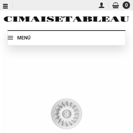
0
MENÚ