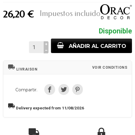
Impuestos incluidos
26,20 €
Disponible
AÑADIR AL CARRITO
local_shipping
VOIR CONDITIONS
LIVRAISON
Compartir.
local_shipping
Delivery expected from 11/08/2026