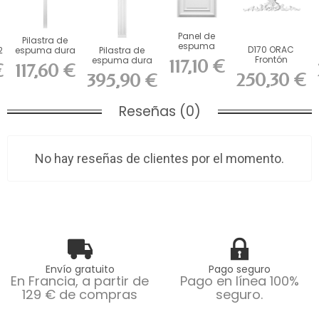
Panel de
Pilastra de
espuma
D170 ORAC
2
espuma dura
Pilastra de
dura ORAC
Frontón
ORAC K200
espuma dura
117,10 €
€
117,60 €
F30 (largo
Durofoam L105
L13,6 x...
ORAC K250 L27
250,30 €
395,90 €
59,5...
x H24,5 x...
x...
Reseñas (0)
No hay reseñas de clientes por el momento.
Envío gratuito
Pago seguro
En Francia, a partir de
Pago en línea 100%
129 € de compras
seguro.