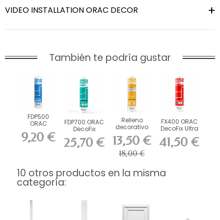
VIDEO INSTALLATION ORAC DECOR
También te podría gustar
FDP500
Relleno
FX400 ORAC
FDP700 ORAC
ORAC
decorativo
DecoFix Ultra
DecoFix
DecoFix Pro
FL300
9,20 €
270 ml
Power 290 ml
310 ml
13,50 €
41,50 €
25,70 €
18,00 €
10 otros productos en la misma
categoría: