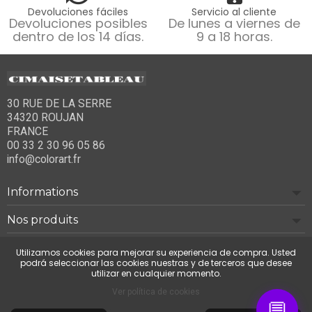
Devoluciones fáciles
Servicio al cliente
Devoluciones posibles
De lunes a viernes de
dentro de los 14 días.
9 a 18 horas.
30 RUE DE LA SERRE
34320 ROUJAN
FRANCE
00 33 2 30 96 05 86
info@colorart.fr
Informations
Nos produits
Notre société
Utilizamos cookies para mejorar su experiencia de compra. Usted
podrá seleccionar las cookies nuestras y de terceros que desee
utilizar en cualquier momento.
Contáctenos
Ver política de cookies
💬