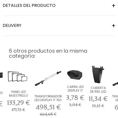
DETALLES DEL PRODUCTO
DELIVERY
6 otros productos en la misma
categoría:
CARRIL LED
CUBIERTA
DISPLAY IT
DE RIEL LED
PANEL LED
ED
EXTREMO
NEGRA
MUESTRELLO
3,78 €
TRANSFORMADOR
TR
11,34 €
NEGRO 2
DISPLAY IT
LED DISPLAY IT 150
L
133,29 €
UDS.
€
VA...
5,04 €
498,51 €
15,12 €
6
177,72 €
664,68 €