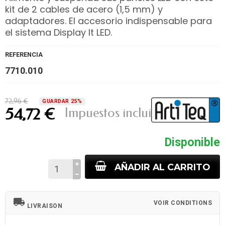
kit de 2 cables de acero (1,5 mm) y
adaptadores. El accesorio indispensable para
el sistema Display It LED.
REFERENCIA
7710.010
72,96 €
GUARDAR 25%
Impuestos incluidos
54,72 €
Disponible
AÑADIR AL CARRITO
local_shipping
VOIR CONDITIONS
LIVRAISON