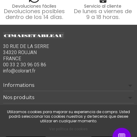
Devoluciones fáciles
Servicio al cliente
Devoluciones posibles
De lunes a viernes de
dentro de los 14 días.
9 a 18 horas.
30 RUE DE LA SERRE
34320 ROUJAN
FRANCE
00 33 2 30 96 05 86
info@colorart.fr
Informations
Nos produits
Notre société
Utilizamos cookies para mejorar su experiencia de compra. Usted
podrá seleccionar las cookies nuestras y de terceros que desee
utilizar en cualquier momento.
Contáctenos
Ver política de cookies