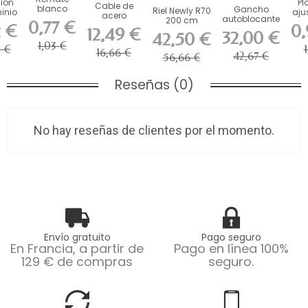
ción
Pl
Cable de
blanco
Gancho
Riel Newly R70
inio
aju
acero
para riel
autoblocante
200 cm
ewly
l
0,77 €
Twister Lock
2 €
0,
para
con
blanco
12,49 €
..
M
32,00 €
de 2,5 mm
42,50 €
cuadros
mecanismo
Museo - Riel...
R
para...
1,03 €
R70...
de...
 €
1
16,66 €
42,67 €
56,66 €
Reseñas (0)
No hay reseñas de clientes por el momento.
Envío gratuito
Pago seguro
En Francia, a partir de
Pago en línea 100%
129 € de compras
seguro.